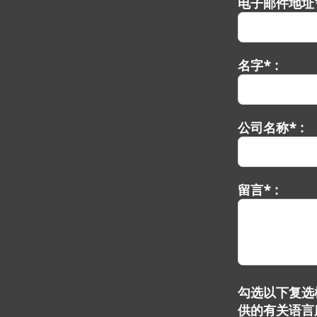
电子邮件地址*
名字* :
公司名称* :
留言* :
勾选以下复选框
供的有关语言