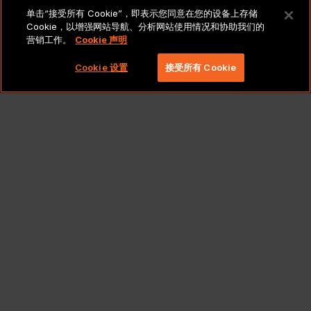
法律声明和政策
单击“接受所有 Cookie”，即表示您同意在您的设备上存储
Cookie，以增强网站导航、分析网站使用情况和协助我们的
营销工作。
Cookie 声明
版权所有 2026 北京莱博智环球科技有限公司。保留所有
权利。
Cookie 设置
接受所有 Cookie