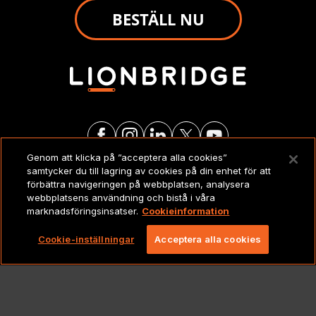
BESTÄLL NU
Genom att klicka på ”acceptera alla cookies”
samtycker du till lagring av cookies på din enhet för att
JURIDISKT
förbättra navigeringen på webbplatsen, analysera
webbplatsens användning och bistå i våra
marknadsföringsinsatser.
Cookieinformation
Copyright 2026 Lionbridge Technologies, LLC. Alla
rättigheter förbehållna.
Cookie-inställningar
Acceptera alla cookies