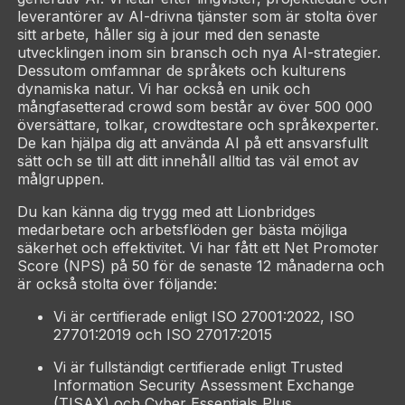
leverantörer av AI-drivna tjänster som är stolta över
sitt arbete, håller sig à jour med den senaste
utvecklingen inom sin bransch och nya AI-strategier.
Dessutom omfamnar de språkets och kulturens
dynamiska natur. Vi har också en unik och
mångfasetterad crowd som består av över 500 000
översättare, tolkar, crowdtestare och språkexperter.
De kan hjälpa dig att använda AI på ett ansvarsfullt
sätt och se till att ditt innehåll alltid tas väl emot av
målgruppen.
Du kan känna dig trygg med att Lionbridges
medarbetare och arbetsflöden ger bästa möjliga
säkerhet och effektivitet. Vi har fått ett Net Promoter
Score (NPS) på 50 för de senaste 12 månaderna och
är också stolta över följande:
Vi är certifierade enligt ISO 27001:2022, ISO
27701:2019 och ISO 27017:2015
Vi är fullständigt certifierade enligt Trusted
Information Security Assessment Exchange
(TISAX) och Cyber Essentials Plus