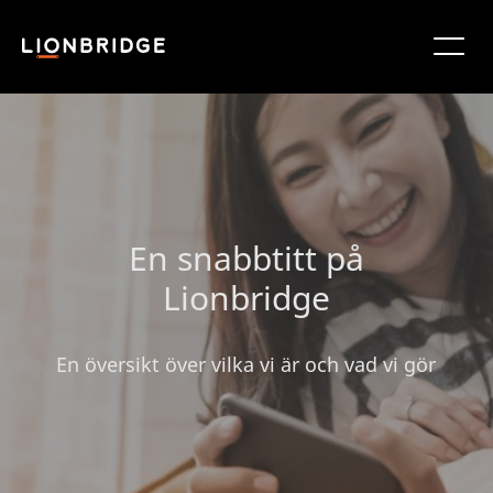
En snabbtitt på
Lionbridge
En översikt över vilka vi är och vad vi gör