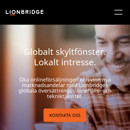
Globalt skyltfönster.
Lokalt intresse.
Öka onlineförsäljningen och vinn nya
marknadsandelar med Lionbridges
globala översättnings-, innehålls- och
tekniktjänster.
KONTAKTA OSS