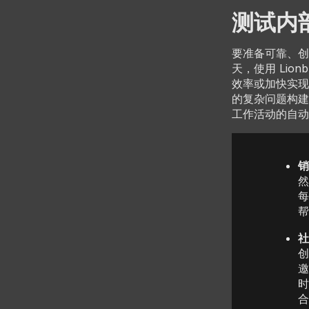
测试内部
要准备可靠、创
天，使用 Lion
效率或加快实现
的复杂问题构建解
工作活动的自动
销
然
每
帮
社
创
邀
时
合