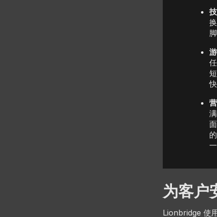
技
换
脚
游
任
短
快
营
满
面
的
一
为客户安
Lionbrid