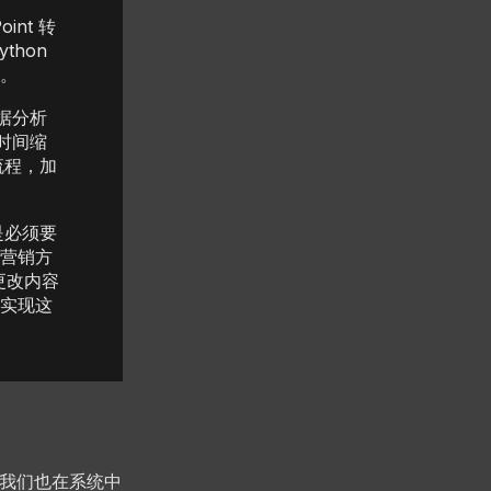
nt 转
thon
。
据分析
时间缩
流程，加
其是必须要
营销方
更改内容
实现这
是，我们也在系统中