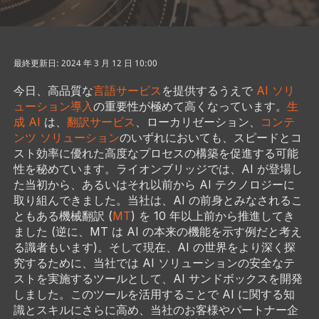
最終更新日: 2024 年 3 月 12 日 10:00
今日、高品質な
言語サービス
を提供するうえで
AI ソリ
ューション導入
の重要性が極めて高くなっています。
生
成 AI
は、
翻訳サービス
、ローカリゼーション、
コンテ
ンツ ソリューション
のいずれにおいても、スピードとコ
スト効率に優れた高度なプロセスの構築を促進する可能
性を秘めています。ライオンブリッジでは、AI が登場し
た当初から、あるいはそれ以前から AI テクノロジーに
取り組んできました。当社は、AI の前身とみなされるこ
ともある機械翻訳 (
MT
) を 10 年以上前から推進してき
ました (逆に、MT は AI の本来の機能を示す例だと考え
る識者もいます)。そして現在、AI の世界をより深く探
究するために、当社では AI ソリューションの安全なテ
ストを実施するツールとして、AI サンドボックスを開発
しました。このツールを活用することで AI に関する知
識とスキルにさらに高め、当社のお客様やパートナー企