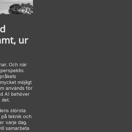
ed
amt, ur
 har. Och när
tperspektiv.
pråkets
r mycket möjligt
som används för
ed AI behöver
 det.
dens största
g på teknik och
r varje dag.
ill samarbeta