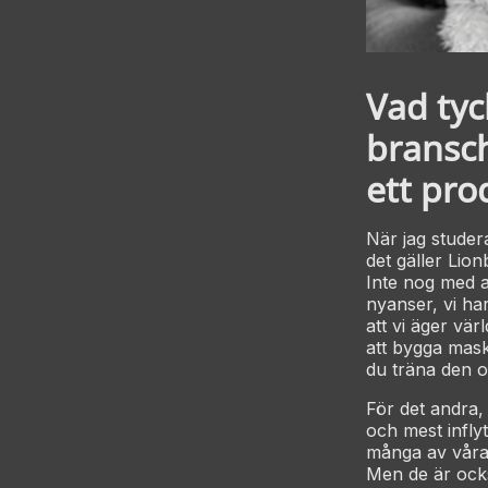
Vad ty
bransch
ett pro
När jag studera
det gäller Lion
Inte nog med a
nyanser, vi har
att vi äger vä
att bygga mask
du träna den oc
För det andra,
och mest infly
många av våra
Men de är ocks