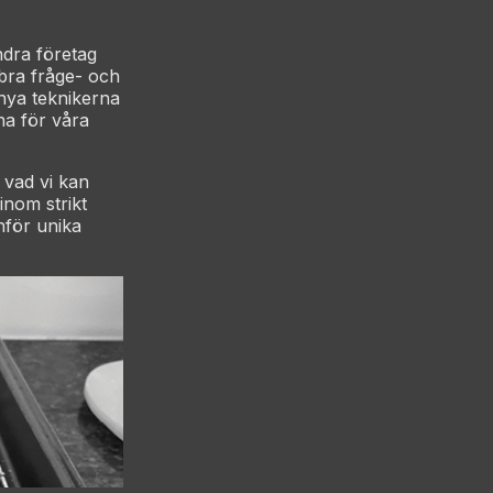
ndra företag
bra fråge- och
 nya teknikerna
na för våra
 vad vi kan
nom strikt
inför unika