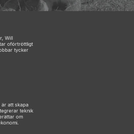
, Will
r oförtröttligt
jobbar tycker
.
 är att skapa
tegrerar teknik
erättar om
 ekonomi.