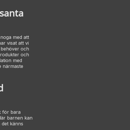
ssanta
t noga med att
r visat att vi
r behöver och
 produkter och
elation med
e närmaste
d
k för bara
 där barnen kan
n det känns