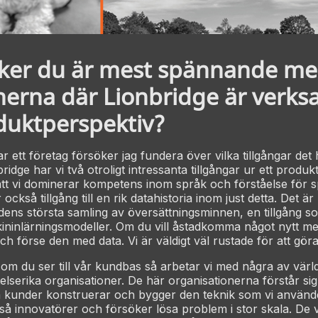
cker du är mest spännande m
erna där Lionbridge är verks
duktperspektiv?
r ett företag försöker jag fundera över vilka tillgångar det
bridge har vi två otroligt intressanta tillgångar ur ett produk
tt vi dominerar kompetens inom språk och förståelse för s
 också tillgång till en rik datahistoria inom just detta. Det ä
rldens största samling av översättningsminnen, en tillgång 
ininlärningsmodeller. Om du vill åstadkomma något nytt m
h förse den med data. Vi är väldigt väl rustade för att göra
 om du ser till vår kundbas så arbetar vi med några av värl
telserika organisationer. De här organisationerna förstår si
 kunder konstruerar och bygger den teknik som vi använde
å innovatörer och försöker lösa problem i stor skala. De v