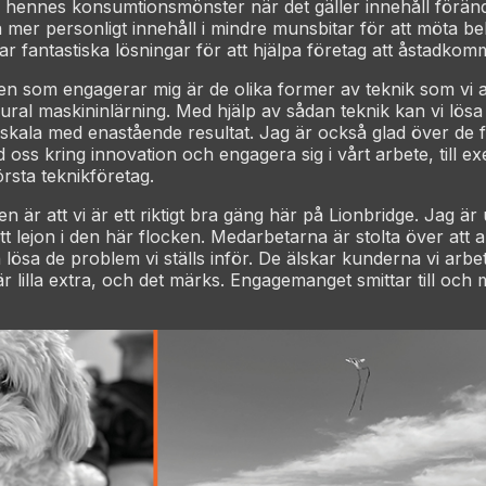
hennes konsumtionsmönster när det gäller innehåll föränd
mer personligt innehåll i mindre munsbitar för att möta b
ar fantastiska lösningar för att hjälpa företag att åstadkom
en som engagerar mig är de olika former av teknik som vi 
ral maskininlärning. Med hjälp av sådan teknik kan vi lösa
 skala med enastående resultat. Jag är också glad över de f
oss kring innovation och engagera sig i vårt arbete, till e
örsta teknikföretag.
n är att vi är ett riktigt bra gäng här på Lionbridge. Jag är u
tt lejon i den här flocken. Medarbetarna är stolta över att 
 lösa de problem vi ställs inför. De älskar kunderna vi arb
där lilla extra, och det märks. Engagemanget smittar till och