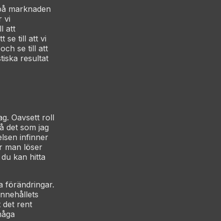
e på marknaden
 vi
l att
se till att vi
ch se till att
tiska resultat
g. Oavsett roll
så det som jag
elsen infinner
ur man löser
du kan hitta
 förändringar.
innehållets
t det rent
måga