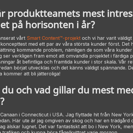
är produktteamets mest intre
et på horisonten i år?
lanserat vårt
Smart Content™-projekt
och vi har varit väldig
koncepttest med ett par av våra största kunder först. Det ha
psättning kommande problem, nämligen de som våra kunde
ag ser verkligen fram emot att omvandla projektet i färdiga
ningar åt befintliga och framtida kunder i stor skala. Vår r
edan börjat utvecklas och det känns väldigt spännande. D
 kommer att bli jätteroliga!
 du och vad gillar du mest me
?
Canaan i Connecticut i USA. Jag flyttade hit från New Yor
edan. Här ute är jag omgiven av skog och har en trädgård
Jag älskar lugnet. Det var fantastiskt att bo i New York, me
pa trafiken och kunna höra fågelkvittret varje morgon.