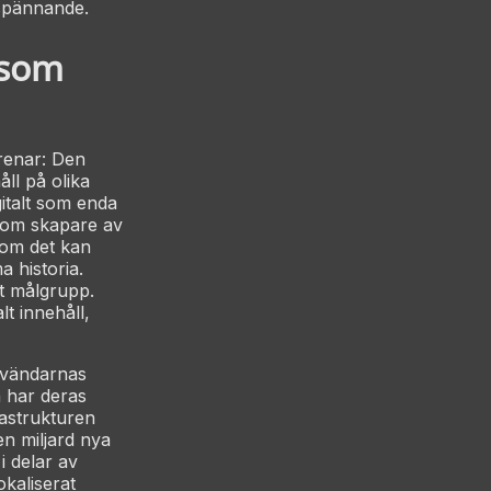
espännande.
 som
grenar: Den
ll på olika
gitalt som enda
 Som skapare av
som det kan
 historia.
tt målgrupp.
t innehåll,
nvändarnas
a har deras
rastrukturen
en miljard nya
i delar av
kaliserat