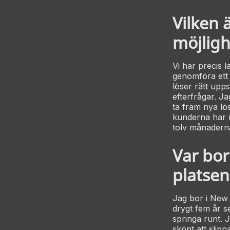
Vilken 
möjligh
Vi har precis 
genomföra ett 
löser rätt up
efterfrågar. J
ta fram nya lös
kunderna har r
tolv månaderna
Var bor
platsen
Jag bor i New 
drygt fem år s
springa runt. 
skönt att slip