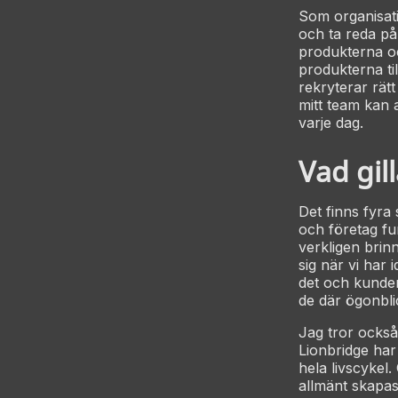
Som organisati
och ta reda på
produkterna oc
produkterna til
rekryterar rätt
mitt team kan 
varje dag.
Vad gil
Det finns fyra 
och företag fun
verkligen brinn
sig när vi har 
det och kunden
de där ögonbli
Jag tror också
Lionbridge har 
hela livscykel. 
allmänt skapas