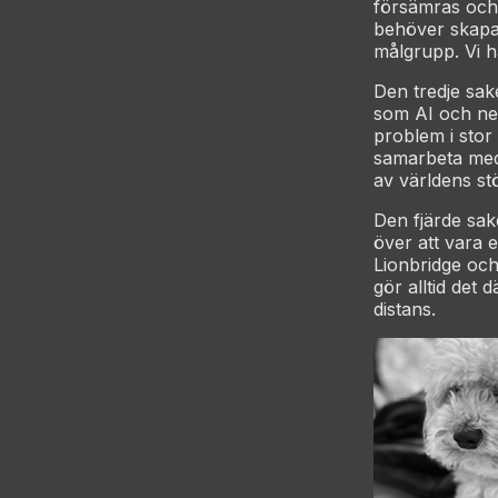
försämras och 
behöver skapa 
målgrupp. Vi h
Den tredje sak
som AI och neu
problem i stor
samarbeta med 
av världens st
Den fjärde sake
över att vara e
Lionbridge och
gör alltid det 
distans.