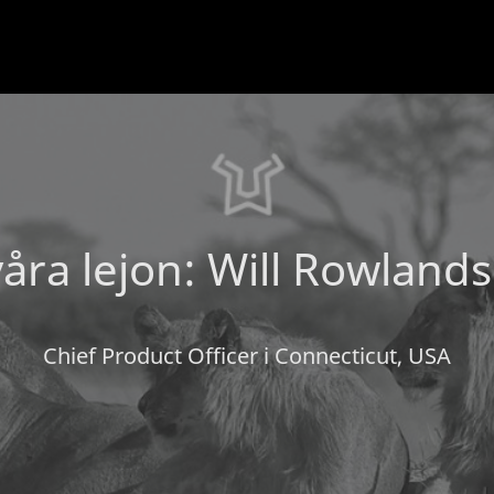
åra lejon: Will Rowland
Chief Product Officer i Connecticut, USA