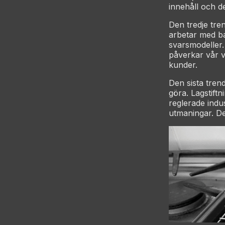
innehåll och d
Den tredje tren
arbetar med ba
svarsmodeller.
påverkar vår v
kunder.
Den sista tren
göra. Lagstift
reglerade indus
utmaningar. De