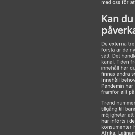
med oss för at
Kan du
påverka
De externa tre
första är de n
sätt. Det handl
kanal. Tiden f
innehåll har d
finnas andra s
Innehåll behöv
Pandemin har oc
framför allt 
Trend nummer t
tillgång till b
möjligheter at
har införts i d
konsumenter ha
Afrika, Latina