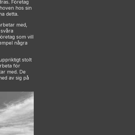
ras. Företag
ehoven hos sin
ma detta.
arbetar med,
 svåra
öretag som vill
xempel några
ppriktigt stolt
arbeta för
etar med. De
 med av sig på