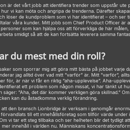
on är det vårt jobb att identifiera trender som uppstår ut
 hur vi kan möta och angripa de trenderna. Därefter skapar
h löser de kundproblem som vi har identifierat – och ser til
ltalar våra kunder. Mitt jobb som Chief Product Officer är att 
 personer som kan hjälpa oss att förverkliga de här målen, o
arbeta smidigt så att de kan fortsätta leverera samma fantas
lar du mest med din roll?
saker som sporrar mig att göra mitt bästa på jobbet varje da
derar jag alltid över vad mitt ”varför” är. Mitt ”varför”, allt
er för, är när vi får en riktig ”aha-upplevelse”. Aha-upplev
identifierat ett problem som någon missat, vi har tänkt ut h
 säger: ”Aha, det där kommer verkligen göra skillnad.” Om 
cken kan du åstadkomma verklig förändring.
 att den bransch Lionbridge är verksam i genomgår enorma
förvandlats till ett innehållsföretag som tillför värde under 
Om vi tar ett steg tillbaka och ser helheten blir det tydligt at
 mer innehåll i världen nu. Människans koncentrationsför