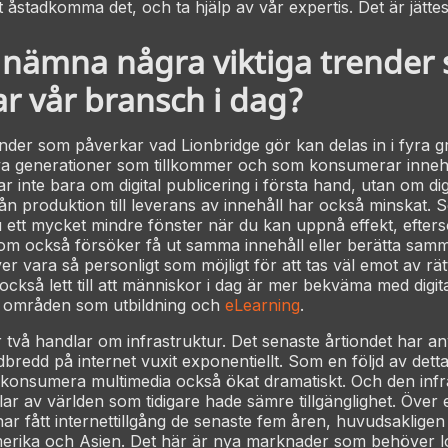
t åstadkomma det, och ta hjälp av vår expertis. Det är jätt
 nämna några viktiga trender
r vår bransch i dag?
nder som påverkar vad Lionbridge gör kan delas in i fyra 
ya generationer som tillkommer och som konsumerar innehå
ar inte bara om digital publicering i första hand, utan om di
rån produktion till leverans av innehåll har också minskat.
u ett mycket mindre fönster när du kan uppnå effekt, efter
om också försöker få ut samma innehåll eller berätta samma
er vara så personligt som möjligt för att tas väl emot av rä
kså lett till att människor i dag är mer bekväma med digital
på områden som utbildning och
eLearning
.
vå handlar om infrastruktur. Det senaste årtiondet har a
andbredd på internet vuxit exponentiellt. Som en följd av dett
t konsumera multimedia också ökat dramatiskt. Och den inf
elar av världen som tidigare hade sämre tillgänglighet. Över 
r fått internettillgång de senaste fem åren, huvudsakligen 
merika och Asien. Det här är nya marknader som behöver lo