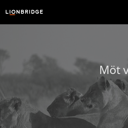
Möt v