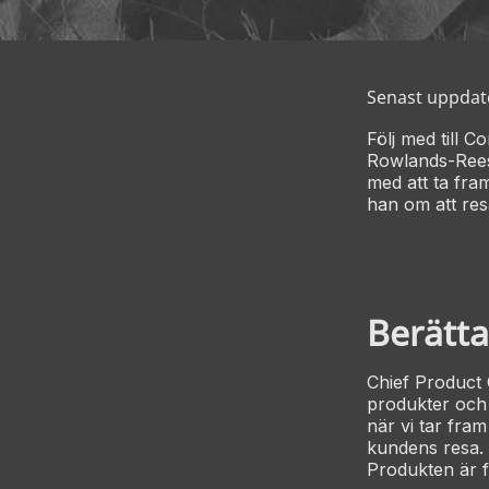
Senast uppdat
Följ med till C
Rowlands-Rees.
med att ta fram
han om att re
Berätta
Chief Product 
produkter och 
när vi tar fra
kundens resa. 
Produkten är f