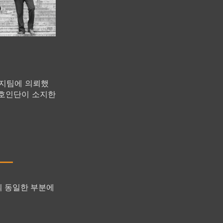
리지팀에 의뢰했
변호인단이 소지한
의 동일한 부분에