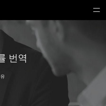
률 번역
이유