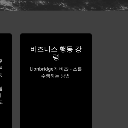
비즈니스 행동 강
령
우
부
Lionbridge가 비즈니스를
랫
수행하는 방법
험
제
고