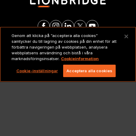
Genom att klicka på ”acceptera alla cookies”
samtycker du till lagring av cookies på din enhet för att
JURIDISKT
förbättra navigeringen på webbplatsen, analysera
webbplatsens användning och bistå i våra
marknadsföringsinsatser.
Cookieinformation
Copyright 2026 Lionbridge Technologies, LLC. Alla
rättigheter förbehållna.
Cookie-inställningar
Acceptera alla cookies