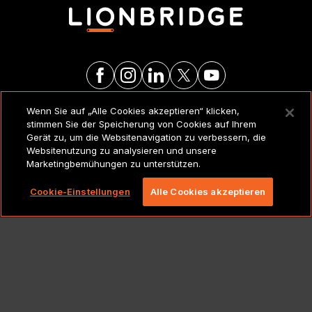
Wenn Sie auf „Alle Cookies akzeptieren“ klicken,
RECHTSVERMERKE UND
stimmen Sie der Speicherung von Cookies auf Ihrem
RICHTLINIEN
Gerät zu, um die Websitenavigation zu verbessern, die
Websitenutzung zu analysieren und unsere
Marketingbemühungen zu unterstützen.
Copyright 2026 Lionbridge Technologies, LLC. Alle
Rechte vorbehalten.
Cookie-Einstellungen
Alle Cookies akzeptieren