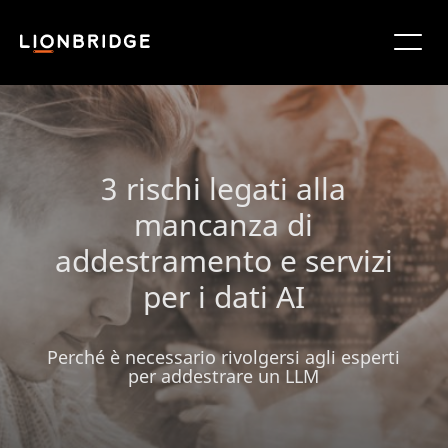
3 rischi legati alla
mancanza di
addestramento e servizi
per i dati AI
Perché è necessario rivolgersi agli esperti
per addestrare un LLM