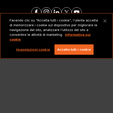
Facendo clic su "Accetta tutti i cookie", l'utente accetta
di memorizzare i cookie sul dispositivo per migliorare la
NOTE LEGALI
navigazione del sito, analizzare l'utilizzo del sito e
consentire le attività di marketing.
Informativa sui
cookie
Copyright 2026 Lionbridge Technologies, LLC. Tutti
i diritti riservati.
Impostazioni cookie
Accetta tutti i cookie