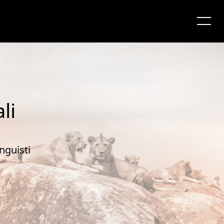
li
nguisti