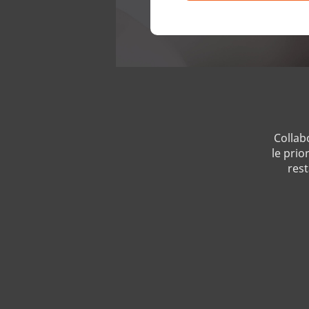
Collab
le prio
rest