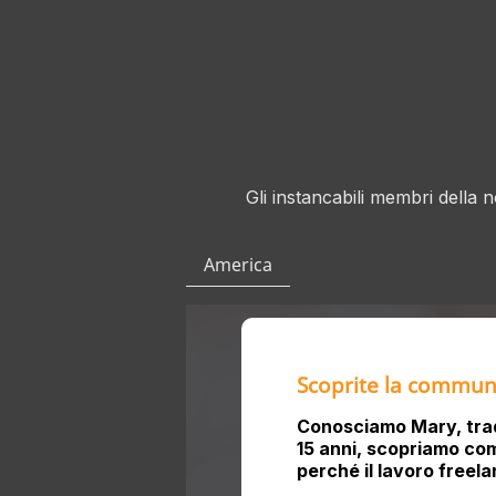
Gli instancabili membri della
America
Scoprite la commun
Conosciamo Mary, tradu
15 anni, scopriamo com
perché il lavoro freelan