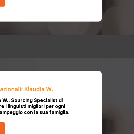
azionali: Klaudia W.
 W., Sourcing Specialist di
 i linguisti migliori per ogni
ampeggio con la sua famiglia.