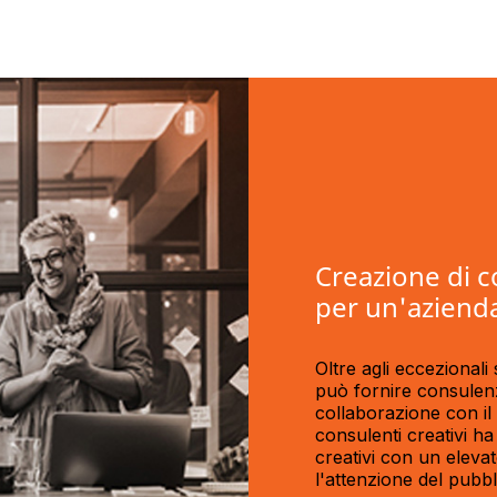
Creazione di c
per un'azienda
Oltre agli eccezionali
può fornire consulenz
collaborazione con il
consulenti creativi ha
creativi con un elevat
l'attenzione del pubbl