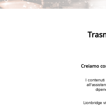
Trasm
Creiamo cont
I contenuti
all'assiste
dipen
Lionbridge vi