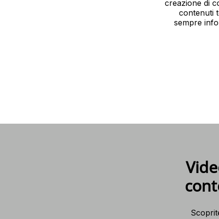
creazione di co
contenuti t
sempre infor
Vide
cont
Scoprit