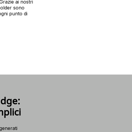
Grazie ai nostri
eholder sono
ogni punto di
idge:
plici
generati