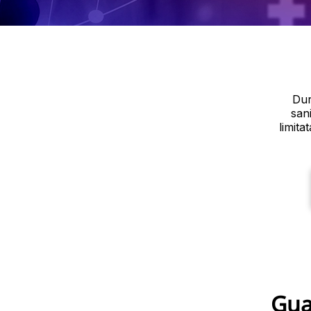
Dur
san
limita
Gua