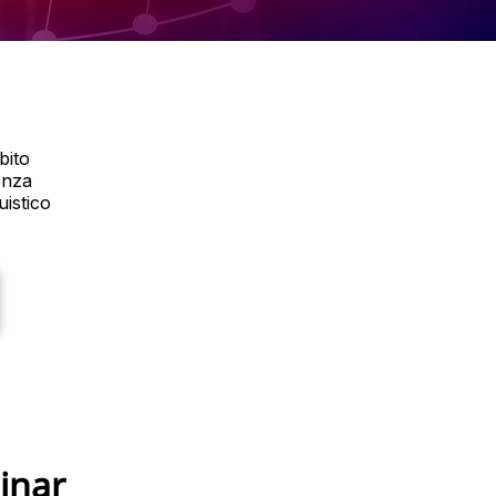
bito
enza
uistico
inar