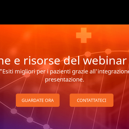
ne e risorse del webin
Esiti migliori per i pazienti grazie all'integrazion
presentazione.
GUARDATE ORA
CONTATTATECI