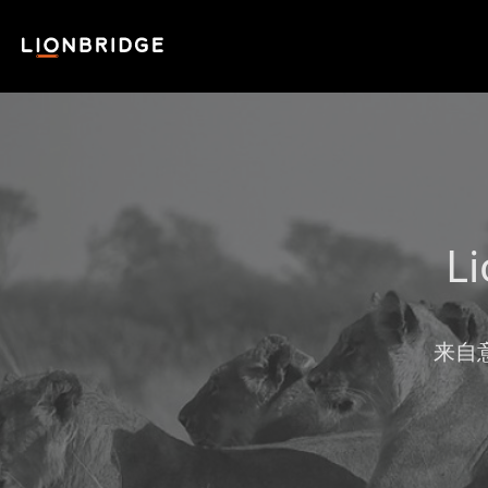
L
来自意