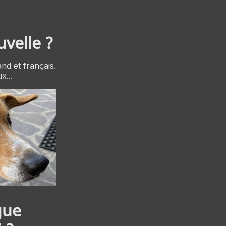
velle ?
and et français.
x...
gue