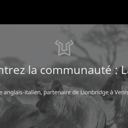
trez la communauté : L
 anglais-italien, partenaire de Lionbridge à Venis