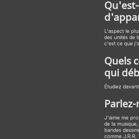
Qu'est-
d'appar
L'aspect le pl
des unités de 
c'est ce que j'
Quels c
qui déb
Étudiez davant
Parlez-
J'aime me pro
de la musique,
bandes dessinée
comme J.R.R. T