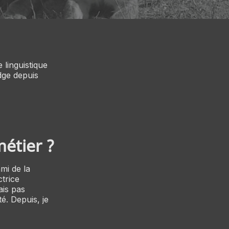
 linguistique
idge depuis
étier ?
mi de la
trice
ais pas
té. Depuis, je