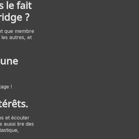
le fait
idge ?
tant que membre
les autres, et
eune
age !
térêts.
s et écouter
 aussi lire des
tastique,