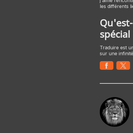
j'aime rencont
les différents l
Qu'est-
spécial
Traduire est u
sur une infini