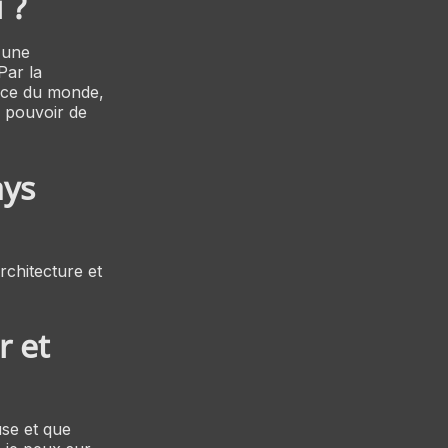
 ?
une
Par la
ance du monde,
e pouvoir de
ays
'architecture et
r et
use et que