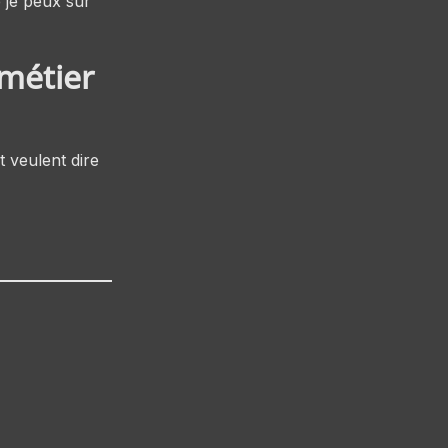
e je peux sur
 métier
 veulent dire