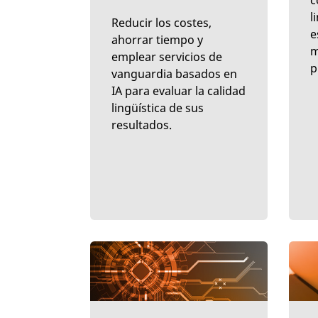
c
l
Reducir los costes,
e
ahorrar tiempo y
m
emplear servicios de
p
vanguardia basados en
IA para evaluar la calidad
lingüística de sus
resultados.