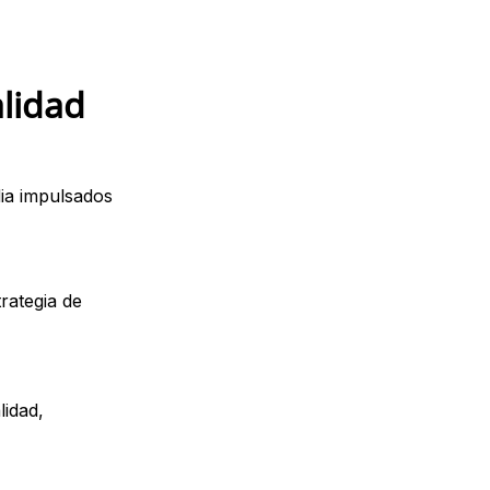
alidad
ia impulsados
rategia de
idad,