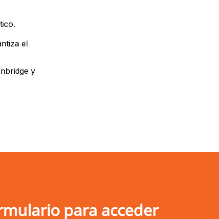
ico.
ntiza el
nbridge y
rmulario para acceder