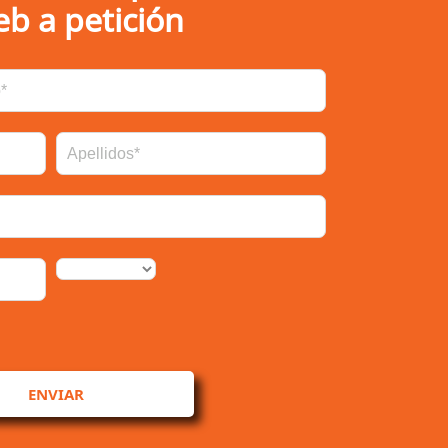
eb a petición
ENVIAR