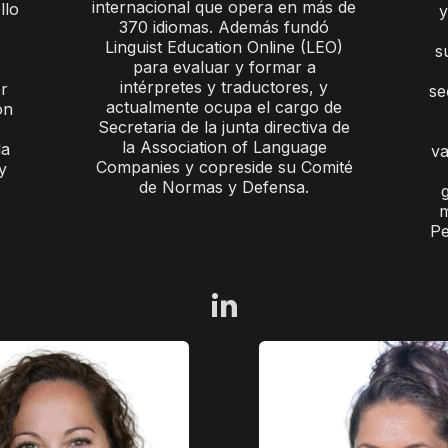
internacional que opera en más de
llo
y
370 idiomas. Además fundó
Linguist Education Online (LEO)
s
para evaluar y formar a
intérpretes y traductores, y
r
se
actualmente ocupa el cargo de
on
Secretaria de la junta directiva de
la Association of Language
la
va
Companies y copreside su Comité
y
de Normas y Defensa.
m
Pe