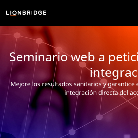
Seminario web a petici
integrac
Mejore los resultados sanitarios y garantice
integración directa del ac