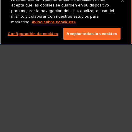
acepta que las cookies se guarden en su dispositivo
AVISO LEGAL
para mejorar la navegación del sitio, analizar el uso del
mismo, y colaborar con nuestros estudios para
marketing.
Aviso sobre «cookies»
Copyright 2026 Lionbridge Technologies, LLC.
Todos los derechos reservados.
Configuración de cookies
Aceptar todas las cookies