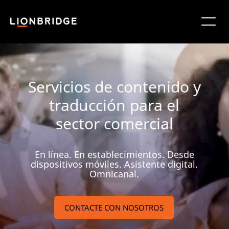
Servicios de contenido y
traducción para el
sector comercial
En línea. En establecimientos. Desde
dispositivos móviles. Asistente digital.
Omnicanal.
CONTACTE CON NOSOTROS