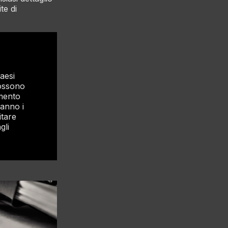
te di
aesi
possono
amento
ranno i
itare
gli