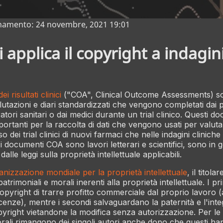
namento: 24 novembre, 2021 19:01
applica il copyright a indagini 
ei risultati clinici
("COA", Clinical Outcome Assessments) s
lutazioni e diari standardizzati che vengono completati dai p
eratori sanitari o dai medici durante un trial clinico. Questi 
ortanti per la raccolta di dati che vengono usati per valutare
aso dei trial clinici di nuovi farmaci che nelle indagini cliniche 
i documenti COA sono lavori letterari e scientifici, sono in 
alle leggi sulla proprietà intellettuale applicabili.
anizzazione mondiale per la proprietà intellettuale
, il titol
 patrimoniali e morali inerenti alla proprietà intellettuale. I 
 copyright di trarre profitto commerciale dal proprio lavoro
icenze), mentre i secondi salvaguardano la paternità e l'inte
yright vietandone la modifica senza autorizzazione. Per le l
i morali rimangono dei singoli autori anche dopo che questi han