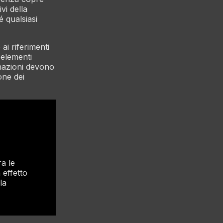
ivi della
é qualsiasi
 ai riferimenti
 elementi
rmazioni devono
one dei
a le
 effetto
la