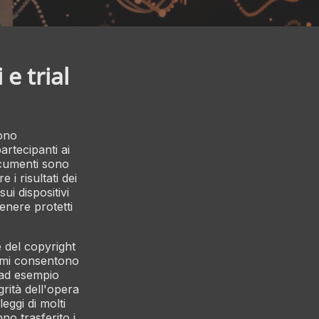
e trial
ono
artecipanti ai
documenti sono
 i risultati dei
sui dispositivi
genere protetti
are del copyright
primi consentono
 (ad esempio
grità dell'opera
eggi di molti
no trasferito i