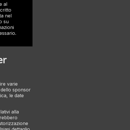
e al
critto
ta nel
 o su
mazioni
essario.
er
ire varie
e dello sponsor
ica, le date
ativi alla
otrebbero
autorizzazione
iasi dettaglio