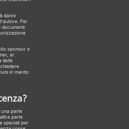
di danni
 d'autore. Per
re documenti
torizzazione
dello sponsor o
ner, al
a delle
richiedere
uni in merito
icenza?
a una parte
altra parte
e speciali per
licenza copre