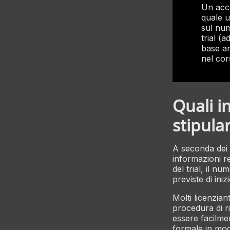
Un acco
quale u
sul num
trial (
base an
nel cor
Quali i
stipula
A seconda dei r
informazioni re
del trial, il nu
previste di iniz
Molti licenziant
procedura di ri
essere facilmen
formale in modo