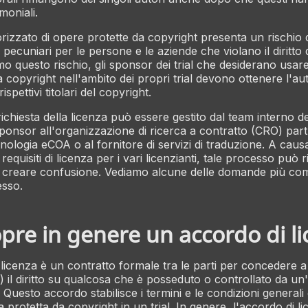
imoniali.
rizzato di opere protette da copyright presenta un rischio 
 pecuniari per le persone e le aziende che violano il diritto
imo questo rischio, gli sponsor dei trial che desiderano usa
 copyright nell'ambito dei propri trial devono ottenere l'au
ispettivi titolari del copyright.
richiesta della licenza può essere gestito dal team interno 
sponsor all'organizzazione di ricerca a contratto (CRO) part
cnologia eCOA o al fornitore di servizi di traduzione. A caus
 requisiti di licenza per i vari licenzianti, tale processo può 
 creare confusione. Vediamo alcune delle domande più com
esso.
pre in genere un accordo di l
licenza è un contratto formale tra le parti per concedere 
") il diritto su qualcosa che è posseduto o controllato da un'
. Questo accordo stabilisce i termini e le condizioni generali 
a protetta da copyright in un trial. In genere, l'accordo di 