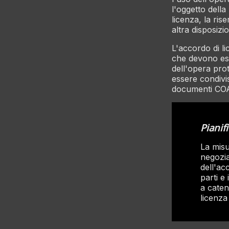
l'oggetto della l
licenza, la ris
altra disposizi
L'accordo di li
che devono esse
dell'opera pro
essere condivis
documenti COA 
Pianif
La misu
negozia
dell'ac
parti e
a catena
licenza 