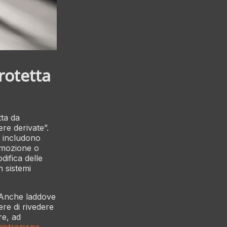
rotetta
tta da
ere derivate”.
e includono
rimozione o
difica delle
n sistemi
. Anche laddove
dere di rivedere
re, ad
istrazione