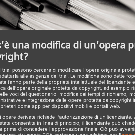
'è una modifica di un'opera p
right?
 trial possono cercare di modificare l'opera originale prote
dattarla alle esigenze del trial. Le modifiche sono dette “op
te fanno parte della proprietà intellettuale del licenziante 
fica dell'opera originale protetta da copyright, ad esempio 
le voci del questionario, modifica dei tempi di richiamo, mo
nistrative e integrazione delle opere protette da copyright i
prietari come app per dispositivi mobili e portali web.
i opere derivate richiede l'autorizzazione di un licenziante
 stata consentita in linea di principio, il licenziante può chie
ta prima di concedere l'approvazione finale. Ciò può avveni
do uno strumento COA cartaceo viene adattato per l'
ammin