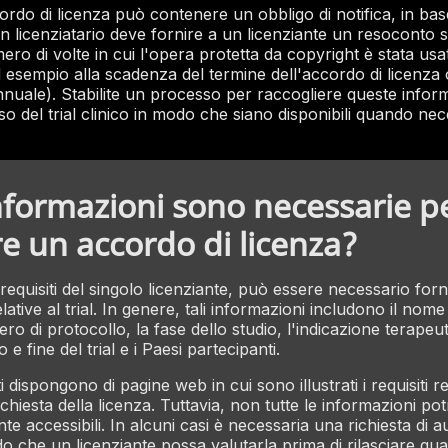
rdo di licenza può contenere un obbligo di notifica, in bas
n licenziatario deve fornire a un licenziante un resoconto s
ero di volte in cui l'opera protetta da copyright è stata usa
ad esempio alla scadenza del termine dell'accordo di licenza
nuale). Stabilite un processo per raccogliere queste infor
so del trial clinico in modo che siano disponibili quando nec
nformazioni sono necessarie p
re un accordo di licenza?
equisiti del singolo licenziante, può essere necessario forn
lative al trial. In genere, tali informazioni includono il nom
mero di protocollo, la fase dello studio, l'indicazione terapeut
io e fine del trial e i Paesi partecipanti.
i dispongono di pagine web in cui sono illustrati i requisiti rel
chiesta della licenza. Tuttavia, non tutte le informazioni p
te accessibili. In alcuni casi è necessaria una richiesta di 
 che un licenziante possa valutarla prima di rilasciare quals