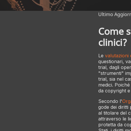
Ultimo Aggior
Come si 
clinici?
Le
valutazioni d
questionari, va
trial, dagli op
"strumenti" imp
trial, sia nel c
medici. Poiché 
da copyright e d
Secondo l'
Org
gode dei diritti
al titolare del
attraverso le l
protetta da cop
Stati, i diritt