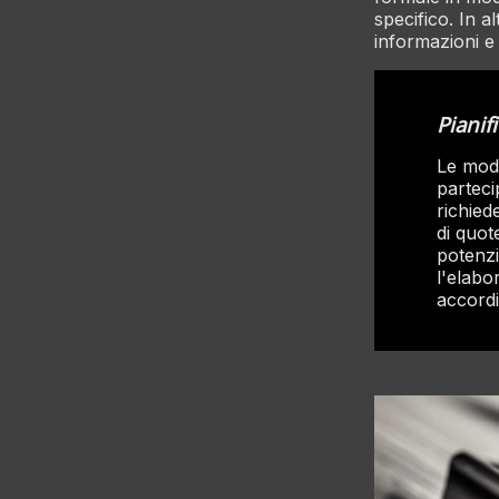
specifico. In a
informazioni e c
Pianif
Le modi
parteci
richied
di quot
potenzi
l'elabo
accordi 