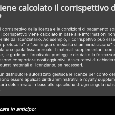
ene calcolato il corrispettivo d
?
l corrispettivo della licenza e le condizioni di pagamento s
 Il corrispettivo viene calcolato in base alle informazioni rich
ornite dal licenziatario. Ad esempio, il corrispettivo può ess
r protocollo" o "per lingua e modalità di amministrazione"
ata una quota fissa annuale. I materiali supplementari, come
, le guide per l'analisi dei punteggi e dei dati o la formazio
ssono comportare costi aggiuntivi. Assicuratevi di richieder
questi materiali al licenziante, se necessari.
 un distributore autorizzato gestisca le licenze per conto del 
ono essere applicati diritti amministrativi e royalty suppleme
sarà determinato in base alle specifiche di ogni singola richie
.
icate in anticipo: