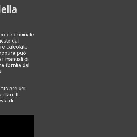
ella
ono determinate
ieste dal
ere calcolato
 oppure può
 i manuali di
ne fornita dal
e
titolare del
ntari. Il
sta di