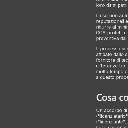
loro diritti patr
L'uso non auto
reputazionali e
ridurre al min
COA protetti da
preventiva dai r
Il processo di 
affidato dallo 
fornitore di te
differenze tra i
molto tempo e
a questo proc
Cosa co
Un accordo di 
("licenziatario
("licenziante")
l'uso dell'oper