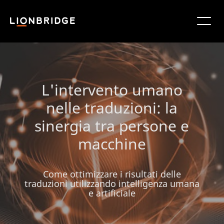
L'intervento umano
nelle traduzioni: la
sinergia tra persone e
macchine
Come ottimizzare i risultati delle
traduzioni utilizzando intelligenza umana
e artificiale