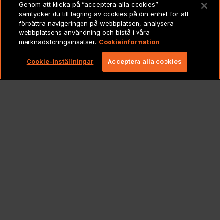
Genom att klicka på ”acceptera alla cookies”
samtycker du till lagring av cookies på din enhet för att
JURIDISKT
förbättra navigeringen på webbplatsen, analysera
webbplatsens användning och bistå i våra
marknadsföringsinsatser.
Cookieinformation
Copyright 2026 Lionbridge Technologies, LLC. Alla
rättigheter förbehållna.
Cookie-inställningar
Acceptera alla cookies