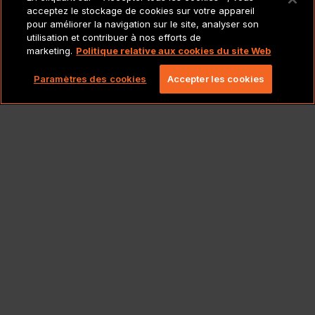
MENTIONS LÉGALES ET
acceptez le stockage de cookies sur votre appareil
POLITIQUES
pour améliorer la navigation sur le site, analyser son
utilisation et contribuer à nos efforts de
marketing.
Politique relative aux cookies du site Web
Copyright 2026 Lionbridge Technologies, LLC. Tous
droits réservés.
Paramètres des cookies
Accepter les cookies