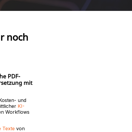
r noch
che PDF-
rsetzung mit
 Kosten- und
ttlicher
KI-
sen Workflows
e Texte
von