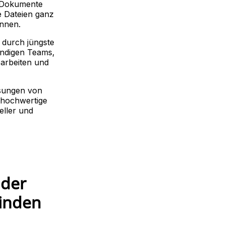
F-Dokumente
e Dateien ganz
önnen.
d durch jüngste
tändigen Teams,
earbeiten und
ösungen von
 hochwertige
eller und
 der
inden