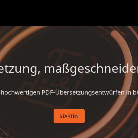
zung, maßgeschneidert 
on hochwertigen PDF-Übersetzungsentwürfen in 
STARTEN