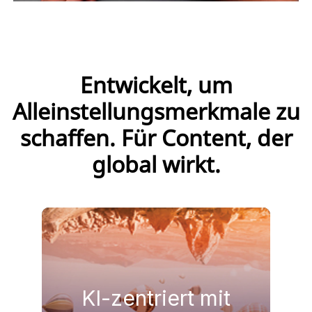
Entwickelt, um
Alleinstellungsmerkmale zu
schaffen. Für Content, der
global wirkt.
ERFAHREN SIE MEHR
Märkte.
KI-zentriert mit
von Content für die globalen