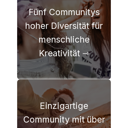
Fünf Communitys
hoher Diversität für
Crowd, Tester, Spezialisten
Linguisten, Dolmetscher,
menschliche
Kreativität ⇾
Einzigartige
Community mit über
52 % Frauen und 48 % Männer