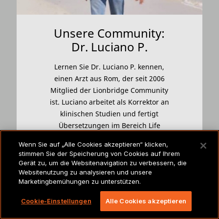
Unsere Community:
Dr. Luciano P.
Lernen Sie Dr. Luciano P. kennen,
einen Arzt aus Rom, der seit 2006
Mitglied der Lionbridge Community
ist. Luciano arbeitet als Korrektor an
klinischen Studien und fertigt
Übersetzungen im Bereich Life
Sciences an.
Wenn Sie auf „Alle Cookies akzeptieren“ klicken,
stimmen Sie der Speicherung von Cookies auf Ihrem
Gerät zu, um die Websitenavigation zu verbessern, die
Websitenutzung zu analysieren und unsere
MEHR ERFAHREN
Marketingbemühungen zu unterstützen.
Cookie-Einstellungen
Alle Cookies akzeptieren