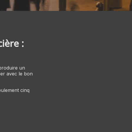
ière :
.
produire un
orer avec le bon
seulement cinq