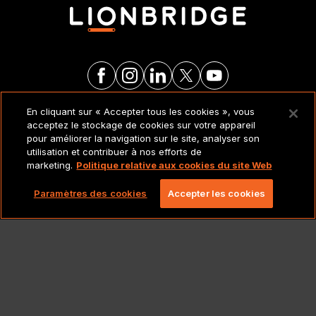
En cliquant sur « Accepter tous les cookies », vous
MENTIONS LÉGALES ET
acceptez le stockage de cookies sur votre appareil
POLITIQUES
pour améliorer la navigation sur le site, analyser son
utilisation et contribuer à nos efforts de
marketing.
Politique relative aux cookies du site Web
Copyright 2026 Lionbridge Technologies, LLC. Tous
droits réservés.
Paramètres des cookies
Accepter les cookies