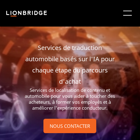
Services de traduction
automobile basés sur l'IA pour
chaque étape du parcours
d'achat
Services de localisation de contenu et
automobile pour vous aider à toucher des
acheteurs, à former vos employés et à
améliorer l'expérience conducteur.
NOUS CONTACTER