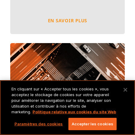
EN SAVOIR PLUS
En cliquant sur « Accepter tous les cookies », vous
Étude de cas Kuoni
acceptez le stockage de cookies sur votre appareil
pour améliorer la navigation sur le site, analyser son
Kuoni souhaitait un système amélioré
utilisation et contribuer à nos efforts de
marketing.
Politique relative aux cookies du site Web
pour localiser ses brochures de
voyage. Découvrez comment une
Paramètres des cookies
Accepter les cookies
gestion de la traduction flexible et
sécurisée a réduit leur charge de