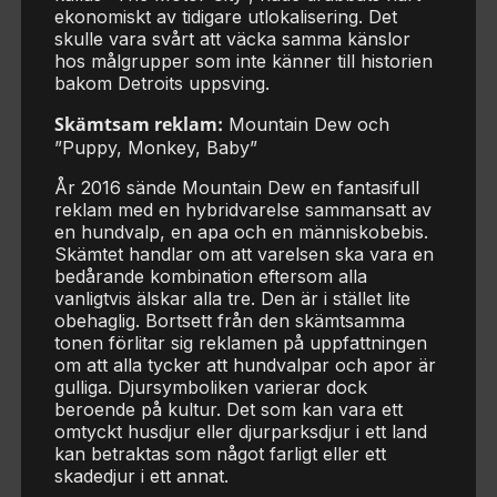
ekonomiskt av tidigare utlokalisering. Det
skulle vara svårt att väcka samma känslor
hos målgrupper som inte känner till historien
bakom Detroits uppsving.
Skämtsam reklam:
Mountain Dew och
”Puppy, Monkey, Baby”
År 2016 sände Mountain Dew en fantasifull
reklam med en hybridvarelse sammansatt av
en hundvalp, en apa och en människobebis.
Skämtet handlar om att varelsen ska vara en
bedårande kombination eftersom alla
vanligtvis älskar alla tre. Den är i stället lite
obehaglig. Bortsett från den skämtsamma
tonen förlitar sig reklamen på uppfattningen
om att alla tycker att hundvalpar och apor är
gulliga. Djursymboliken varierar dock
beroende på kultur. Det som kan vara ett
omtyckt husdjur eller djurparksdjur i ett land
kan betraktas som något farligt eller ett
skadedjur i ett annat.