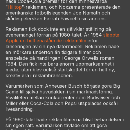
hade Coca-Cola premiär för den minnesvärda
”
Hilltop
”-reklamen, och Noxzema presenterade den
amerikanska fotbollslegenden Joe Namath och
skådespelerskan Farrah Fawcett i sin annons.
Reklamen fick dock inte en självklar ställning på
evenemanget förrän på 1980-talet. År 1984
släppte
Apple en helt enastående reklamfilm
inför
lanseringen av sin nya datormodell. Reklamen hade
en mörkare underton än tidigare filmer och
anspelade på handlingen i George Orwells roman
1984. Den fick inte bara enorm uppmärksamhet i
media, utan blev också startskottet för en helt ny,
kreativ era i reklambranschen.
Varumärken som Anheuser Busch började göra Big
Game till själva huvudakten i sin marknadsföring.
Rivaliteten mellan konkurrenter som Budweiser och
Miller eller Coca-Cola och Pepsi utspelades också i
livesändning.
På 1990-talet hade reklamfilmerna blivit tv-händelser i
sin egen rätt. Varumärken tävlade om att göra