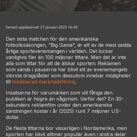
Senast uppdaterad: 27 januari 2025 16:40
Den sista matchen för den amerikanska
fotbollssäsongen, ”Big Game”, är ett av de mest sedda
årliga sportevenemangen i världen. Det lockar
vanligtvis fler än 100 miljoner tittare. Men det är inte
alla som tittar för att de älskar sporten: Reklamen
som sänds i pauserna har blivit ett av evenemangets
största dragplåster som dessutom innebär möjligheter
till
lokaliserad marknadsföring
.
Insatserna för varumärken som vill fånga den
publiken är högre än någonsin. Varför det? En 30-
sekunders reklamfilm under den amerikanska
sändningen kostar i år (2025) runt 7 miljoner US-
dollar.
De flesta tittarna bor visserligen i Nordamerika, men
sporten har blivit alltmer populär även i andra delar