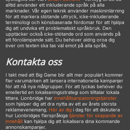
alltid använder ett inkluderande språk på alla
marknader. Vår egen teknik använder maskininlärning
för att markera stötande uttryck, icke-inkluderande
terminologi och könsbaserade fördomar för att hjälpa
dig att undvika ett problematiskt språkbruk. Den
upptäcker också icke-stötande ord som används på
ett förolämpande sätt. Du behöver aldrig oroa dig
över om texten ska tas väl emot på alla språk.
Kontakta oss
I takt med att Big Game blir allt mer populärt kommer
fler varumärken att lansera internationella kampanjer
för att nå nya målgrupper. För att lyckas behöver du
emellertid en lokaliseringsstrategi som tilltalar lokala
tittare. Lionbridge har
innehållsanpassningstjänster
som hjälper dig att dra nytta av ett av årets största
reklamevenemang.
Hör av dig
i dag för att diskutera
hur Lionbridges flerspråkiga
tjänster för skapande av
innehåll
kan hjälpa dig att lokalisera dina kommande
annonskampanjer.