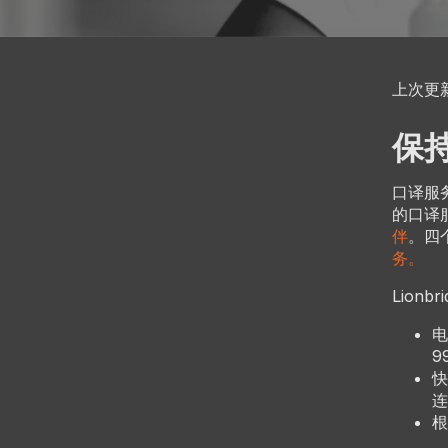
上次更新
保
口译服务
的口译
伴
。四
务。
Lion
电
9
快
连
根