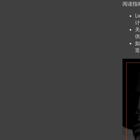
阅读指
L
计
关
供
如
造