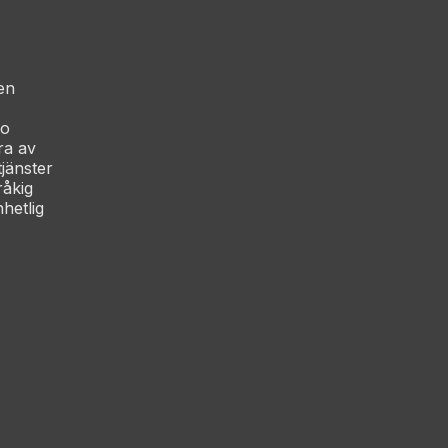
en
co
ra av
jänster
råkig
hetlig