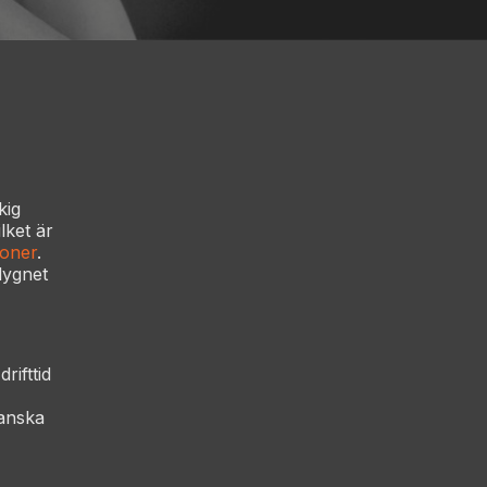
kig
lket är
tioner
.
 dygnet
rifttid
panska