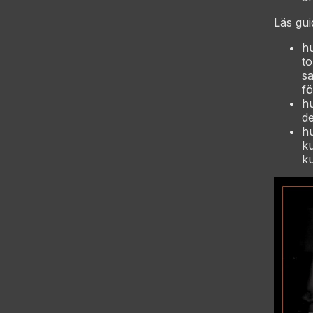
Läs gui
hu
to
s
fö
h
de
hu
ku
ku