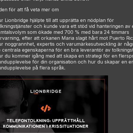
den för att få veta mer om
r Lionbridge hjälpte till att upprätta en nödplan för
lkningstjänster och kunde vara ett stöd vid hanteringen av 
amtalsvolym som ökade med 700 % med bara 24 timmars
rvarning, efter att orkanen Maria slagit hårt mot Puerto Ri
ur noggrannhet, expertis och varumärkesutveckling är någ
 centrala egenskaperna för en bra leverantör av tolkningst
r du kommer igång med att skapa en strategi för en flersp
ndupplevelse för din organisation och hur du skapar en en
ndupplevelse på flera språk.