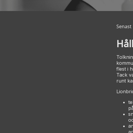
Senast
Hål
Tolknin
kommuni
flest i
Tack va
runt ka
Lionbri
te
p
sn
oc
an
an