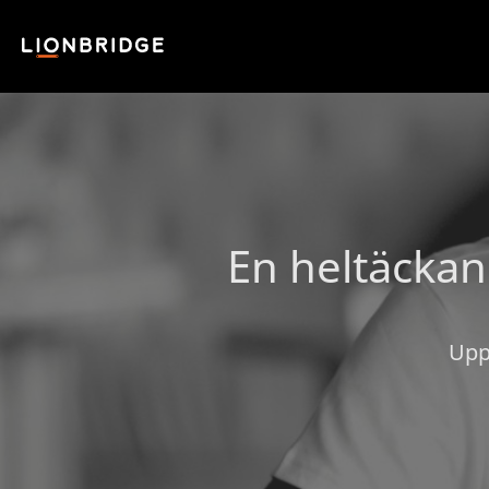
En heltäckan
Upp