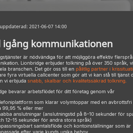
 uppdaterad: 2021-06-07 14:00
l igång kommunikationen
gstjänster är nödvändiga för att möjliggöra effektiv flersprå
kation. Lionbridge erbjuder tolkning på över 350 språk, vi
 hela branschen. Det gör oss till en
pålitlig partner i krissitua
re fyra virtuella callcenter som gör att vi kan stå till tjänst
n vi erbjuda
snabb, skalbar och kvalitetssäkrad tolkning.
dge bevarar arbetsflödet för ditt företag genom vår
lefoniplattform som klarar volymtoppar med en avbrottsfri d
å 99,95 % eller mer
abba anslutningar (anslutningstid på 8–10 sekunder för s
h 12–15 sekunder för andra stora språk)
passningsbart samtalsflöde och kontoinställningar som är
passade efter varje kunds unika behov.