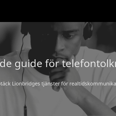
de guide för telefontolk
täck Lionbridges tjänster för realtidskommunika