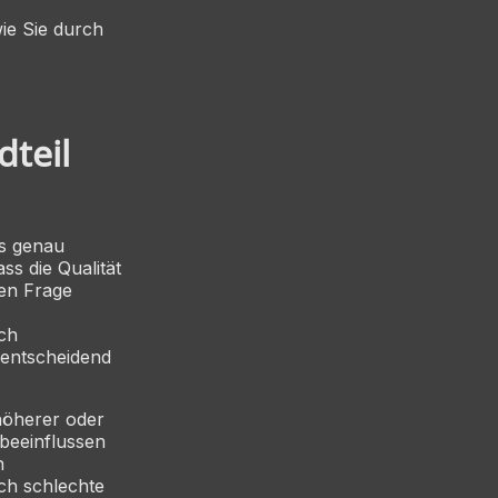
ie Sie durch
dteil
us genau
ss die Qualität
ren Frage
ich
 entscheidend
 höherer oder
 beeinflussen
n
ch schlechte