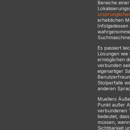
Bereiche eine
Lokalisierungs
ursprüngliche
erheblichen Me
Infolgedessen 
wahrgenommene
Suchmaschinen
Es passiert lei
Lösungen wie b
ermöglichen d
verbunden sein
eigenartiger 
Benutzerfreund
Stolperfalle w
anderen Spra
Muellers Äußer
Punkt außer Ac
verbundenen Te
bedeutet, dass
müssen, wenn S
Sichtbarkeit u