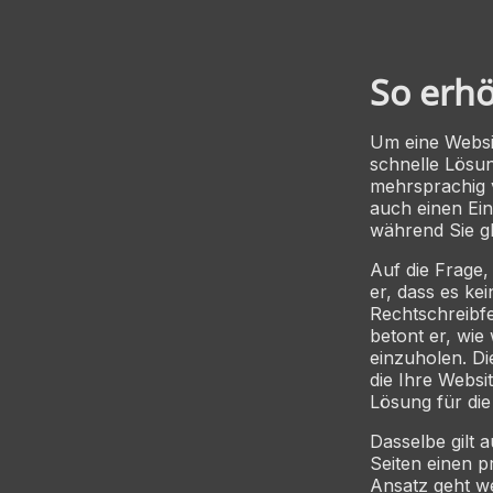
So erhö
Um eine Websit
schnelle Lösun
mehrsprachig v
auch einen Ein
während Sie gl
Auf die Frage,
er, dass es kei
Rechtschreibfe
betont er, wie
einzuholen. Di
die Ihre Websi
Lösung für die
Dasselbe gilt a
Seiten einen p
Ansatz geht we