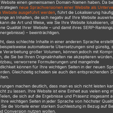
r Website einen gemeinsamen Domain-Namen haben. Da bei
strategien
neue Sprachversionen einer Website als Unterve
n Website ausgeführt werden
, führt die Lokalisierung häufi
nge an Inhalten, die sich negativ auf Ihre Website auswirk
kann die Art und Weise, wie Sie Ihre Website lokalisieren, d
 Qualität Ihrer Website – und damit ihres SERP-Rankings
ergebnisse) – beeinträchtigen.
cht, dass schlechte Inhalte in einer anderen Sprache erstell
eispielsweise automatisierte Übersetzungen sind günstig, 
ie Verarbeitung großer Volumen, können jedoch mit Komp
, die Sie bei Ihren Originalinhalten nie akzeptieren würden.
Satzbau, verworrene Formulierungen und mangelnde
lichkeit können für Ihre wichtigen Seiten in der neuen Sp
erden. Gleichzeitig schaden sie auch den entsprechenden Se
chen.
ungen machen deutlich, dass man es sich nicht leisten ka
ht zu lassen. Ihre Website ist eine Einheit aus vielen eng 
ilen, die sich auf die Ergebnisse und Präsenz insgesamt 
 Ihre wichtigen Seiten in jeder Sprache von höchster Qualit
ie die Vorteile einer starken Suchleistung in Bezug auf B
nd Conversion nutzen wollen.