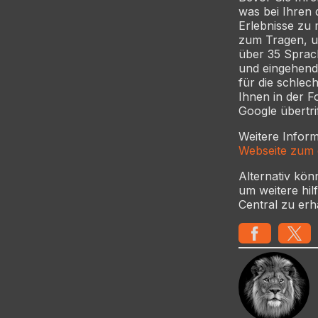
was bei Ihren d
Erlebnisse zu
zum Tragen, u
über 35 Sprach
und eingehend
für die schlec
Ihnen in der F
Google übertrif
Weitere Infor
Webseite zum d
Alternativ kön
um weitere hi
Central zu erh