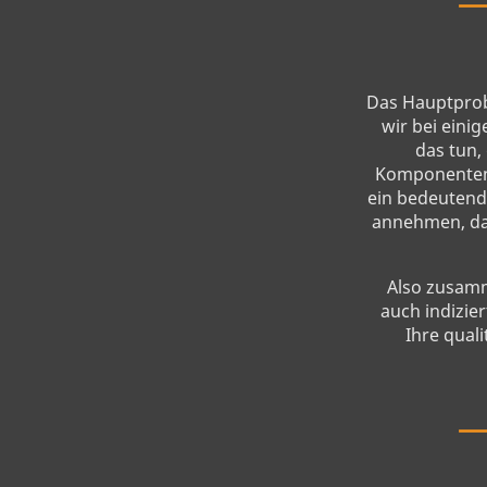
Das Hauptprob
wir bei eini
das tun,
Komponenten w
ein bedeutende
annehmen, das
Also zusamm
auch indizier
Ihre qual