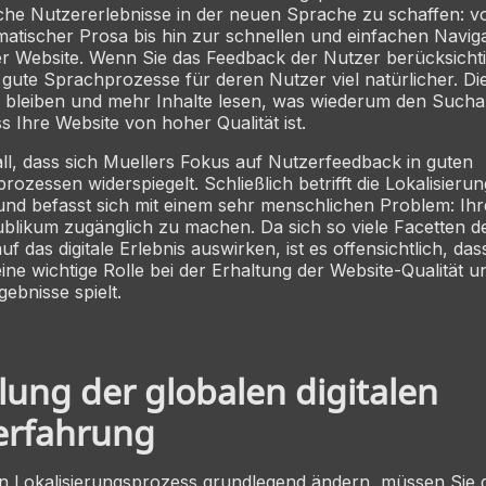
iche Nutzererlebnisse in der neuen Sprache zu schaffen: v
omatischer Prosa bis hin zur schnellen und einfachen Navig
r Website. Wenn Sie das Feedback der Nutzer berücksichti
gute Sprachprozesse für deren Nutzer viel natürlicher. Die
r bleiben und mehr Inhalte lesen, was wiederum den Sucha
ass Ihre Website von hoher Qualität ist.
fall, dass sich Muellers Fokus auf Nutzerfeedback in guten
rozessen widerspiegelt. Schließlich betrifft die Lokalisieru
und befasst sich mit einem sehr menschlichen Problem: Ihr
ublikum zugänglich zu machen. Da sich so viele Facetten d
uf das digitale Erlebnis auswirken, ist es offensichtlich, das
eine wichtige Rolle bei der Erhaltung der Website-Qualität 
ebnisse spielt.
lung der globalen digitalen
erfahrung
en Lokalisierungsprozess grundlegend ändern, müssen Sie 