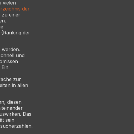
 vielen
rzeichnis der
g zu einer
en.
ie
 (Ranking der
t werden.
schnell und
romissen
 Ein
rache zur
iten in allen
nn, diesen
miteinander
auswirken. Das
ät sein
esucherzahlen,