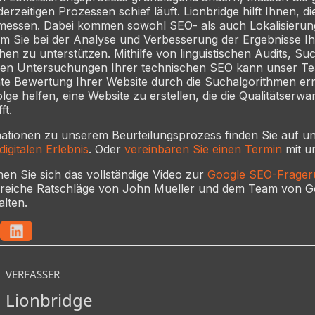
erzeitigen Prozessen schief läuft. Lionbridge hilft Ihnen, die
 messen. Dabei kommen sowohl SEO- als auch Lokalisierun
m Sie bei der Analyse und Verbesserung der Ergebnisse Ih
en zu unterstützen. Mithilfe von linguistischen Audits, S
en Untersuchungen Ihrer technischen SEO kann unser Te
hte Bewertung Ihrer Website durch die Suchalgorithmen erm
olge helfen, eine Website zu erstellen, die die Qualitätserw
ft.
mationen zu unserem Beurteilungsprozess finden Sie auf u
igitalen Erlebnis
. Oder
vereinbaren Sie einen Termin
mit u
nen Sie sich das vollständige Video zur
Google SEO-Frager
lfreiche Ratschläge von John Mueller und dem Team von 
alten.
VERFASSER
Lionbridge