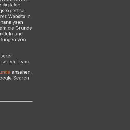
 digitalen
gsexpertise
rer Website in
uchanalysen
am die Gründe
itteln und
artungen von
nserer
nserem Team.
unde
ansehen,
Google Search