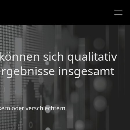
önnen sich qualitativ
ergebnisse insgesamt
ern oder verschlechtern.