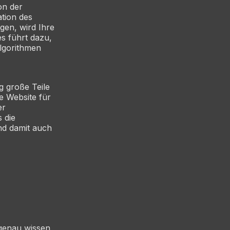
on der
ation des
gen, wird Ihre
s führt dazu,
lgorithmen
ng große Teile
e Website für
er
s die
und damit auch
genau wissen,