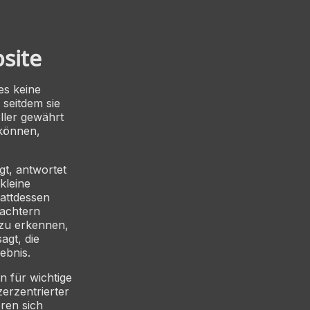
site
es keine
 seitdem sie
ller gewährt
 können,
gt, antwortet
kleine
tattdessen
bachtern
 zu erkennen,
agt, die
ebnis.
n für wichtige
zerzentrierter
ren sich