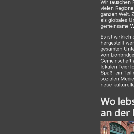
Wir tauschen R
vielen Regione
ganzen Welt. Z
als globales 
gemeinsame Wi
Es ist wirklic
hergestellt wer
gesamten Unter
von Lionbridg
Gemeinschaft a
lokalen Feierl
Spaß, ein Teil
sozialen Medi
neue kulturel
Wo lebs
an der