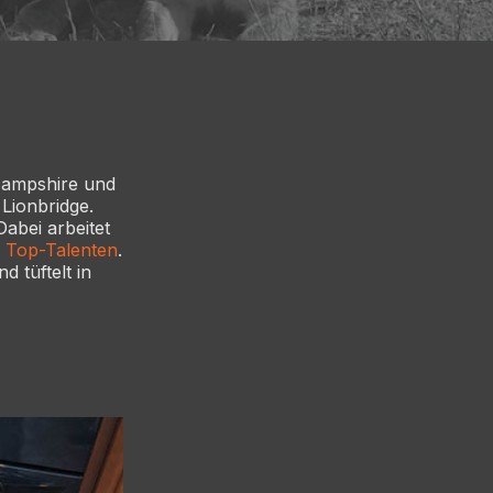
Hampshire und
Lionbridge.
abei arbeitet
n
Top-Talenten
.
 tüftelt in