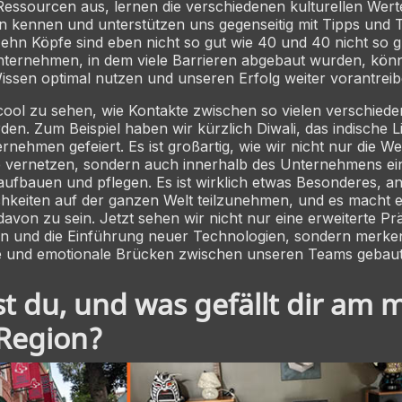
essourcen aus, lernen die verschiedenen kulturellen Wert
n kennen und unterstützen uns gegenseitig mit Tipps und T
ehn Köpfe sind eben nicht so gut wie 40 und 40 nicht so g
Unternehmen, in dem viele Barrieren abgebaut wurden, kön
ssen optimal nutzen und unseren Erfolg weiter vorantreib
h cool zu sehen, wie Kontakte zwischen so vielen verschied
den. Zum Beispiel haben wir kürzlich Diwali, das indische Li
nehmen gefeiert. Es ist großartig, wie wir nicht nur die We
e vernetzen, sondern auch innerhalb des Unternehmens ei
ufbauen und pflegen. Es ist wirklich etwas Besonderes, an
ichkeiten auf der ganzen Welt teilzunehmen, und es macht 
 davon zu sein. Jetzt sehen wir nicht nur eine erweiterte Pr
en und die Einführung neuer Technologien, sondern merke
le und emotionale Brücken zwischen unseren Teams gebau
t du, und was gefällt dir am 
 Region?