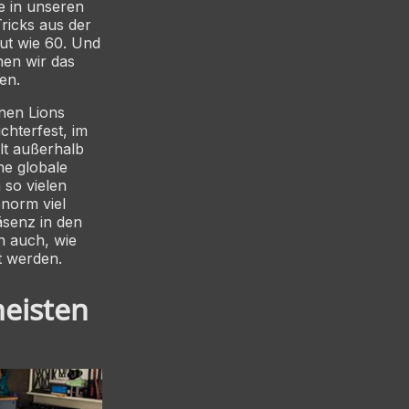
e in unseren
ricks aus der
ut wie 60. Und
nen wir das
en.
enen Lions
chterfest, im
lt außerhalb
ne globale
 so vielen
enorm viel
äsenz in den
n auch, wie
t werden.
meisten