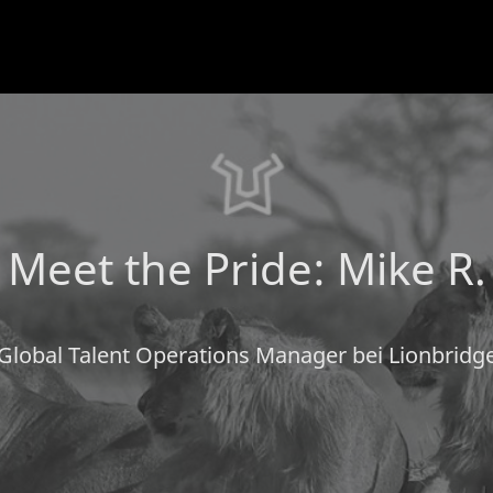
Meet the Pride: Mike R.
Global Talent Operations Manager bei Lionbridg