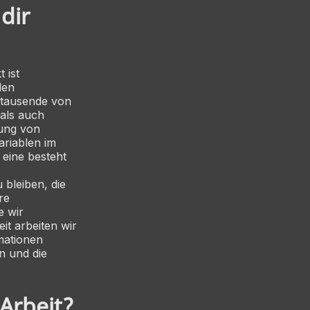
dir
 ist
den
ntausende von
 als auch
rung von
ariablen im
e eine besteht
bleiben, die
re
e wir
it arbeiten wir
rmationen
n und die
 Arbeit?