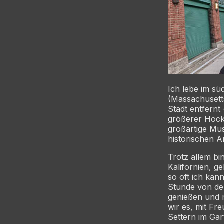
Ich lebe im s
(Massachusett
Stadt entfernt
größerer Hock
großartige Mu
historischen A
Trotz allem bi
Kalifornien, g
so oft ich ka
Stunde von den
genießen und 
wir es, mit Fr
Settern im Gar