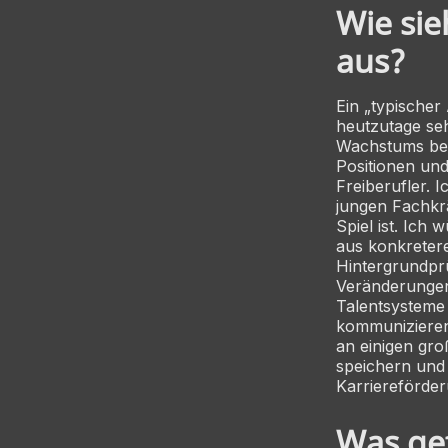
Wie sie
aus?
Ein „typischer 
heutzutage se
Wachstums bei
Positionen und
Freiberufler. I
jungen Fachkr
Spiel ist. Ich 
aus konkreter
Hintergrundpr
Veränderungen
Talentsysteme
kommunizieren 
an einigen gro
speichern und 
Karriereförder
Was gef