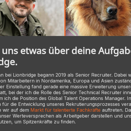
 uns etwas über deine Aufgab
dge.
 bei Lionbridge begann 2019 als Senior Recruiter. Dabei wa
von Mitarbeitern in Nordamerika, Europa und Asien zustän
er Einstellung fand gerade eine massive Erweiterung unser
tt, bei der ich die Rolle des Senior Technical Recruiter inn
ich die Position des Global Talent Operations Manager. In
ch für die Entwicklung unseres Rekrutierungsprozesses ver
e wir auf dem
Markt für talentierte Fachkräfte
auftreten. D
unser Werteversprechen als Arbeitgeber darstellen und un
tzen, um Spitzenkräfte zu finden.