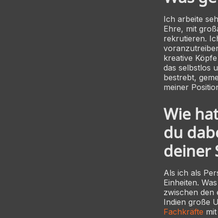
Ich arbeite se
Ehre, mit groß
rekrutieren. I
voranzutreibe
kreative Köpfe
das selbstlos 
bestrebt, geme
meiner Positio
Wie hat
du dabe
deiner 
Als ich als Pe
Einheiten. Wa
zwischen den 
Indien große U
Fachkräfte
mit