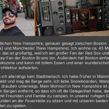
üdlichen New Hampshire, genauer gesagt zwischen Boston
s) und Manchester (New Hampshire). Ich wohne ca. 45 Mi
 - das ist großartig, weil ich ein großer Fan der Red Sox un
ey-Fan der Boston Bruins bin. Außerdem hat Boston einfa
sikszene und kann mit tollem Essen und einer wunderschö
rchitektur aufwarten.
n ich allerdings kein Stadtmensch. Ich habe früher in Mam
elebt und mag die Berge sehr. Ich liebe Snowboarden, Wan
nn draußen unterwegs. Mein Wohnort in New Hampshire ist 
 Bergen entfernt, so dass ich oft die Gelegenheit habe, die
mit Freunden und Familie zu campen. In unserer ruhigen G
eunden an der Feuerstelle zu sitzen und mit unseren beiden t
ten zu spielen.