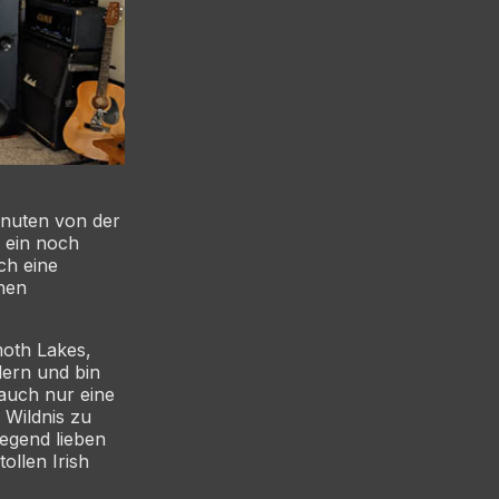
nuten von der
d ein noch
ch eine
nen
moth Lakes,
dern und bin
auch nur eine
 Wildnis zu
egend lieben
ollen Irish