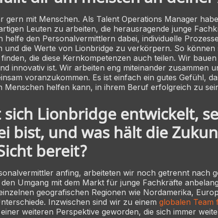
hr gern mit Menschen. Als Talent Operations Manager habe
artigen Leuten zu arbeiten, die herausragende junge Fachk
ch helfe den Personalvermittlern dabei, individuelle Prozess
n und die Werte von Lionbridge zu verkörpern. So können 
 finden, die diese Kernkompetenzen auch teilen. Wir bauen
und innovativ ist. Wir arbeiten eng miteinander zusammen un
insam voranzukommen. Es ist einfach ein gutes Gefühl, das
n Menschen helfen kann, in ihrem Beruf erfolgreich zu sei
 sich Lionbridge entwickelt, s
i bist, und was hält die Zukun
Sicht bereit?
rsonalvermittler anfing, arbeiteten wir noch getrennt nach 
s den Umgang mit dem Markt für junge Fachkräfte anbelang
einzelnen geografischen Regionen wie Nordamerika, Europ
nterschiede. Inzwischen sind wir zu einem
globalen Team 
 einer weiteren Perspektive geworden, die sich immer weiter