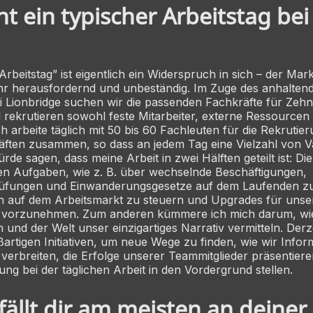
ht ein typischer Arbeitstag bei 
Arbeitstag” ist eigentlich ein Widerspruch in sich – der Markt
hr herausfordernd und unbeständig. Im Zuge des anhalten
 Lionbridge suchen wir die passenden Fachkräfte für Zeh
 rekrutieren sowohl feste Mitarbeiter, externe Ressourcen
ch arbeite täglich mit 50 bis 60 Fachleuten für die Rekrutie
äften zusammen, so dass an jedem Tag eine Vielzahl von V
würde sagen, dass meine Arbeit in zwei Hälften geteilt ist: Di
en Aufgaben, wie z. B. über wechselnde Beschäftigungen,
üfungen und Einwanderungsgesetze auf dem Laufenden zu 
 auf dem Arbeitsmarkt zu steuern und Upgrades für unse
 vorzunehmen. Zum anderen kümmere ich mich darum, wi
und der Welt unser einzigartiges Narrativ vermitteln. Derze
ßartigen Initiativen, um neue Wege zu finden, wie wir Info
verbreiten, die Erfolge unserer Teammitglieder präsentiere
ung bei der täglichen Arbeit in den Vordergrund stellen.
ällt dir am meisten an deiner