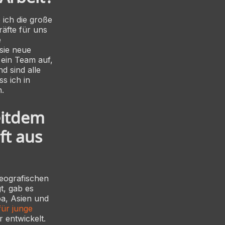
 ich die große
räfte für uns
e
sie neue
 ein Team auf,
d sind alle
s ich in
n.
eitdem
ft aus
geografischen
t, gab es
a, Asien und
für junge
 entwickelt.