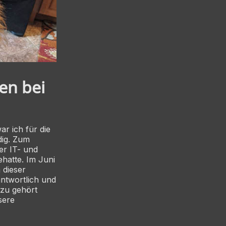
en bei
r ich für die
dig. Zum
er IT- und
ehatte. Im Juni
 dieser
antwortlich und
azu gehört
sere