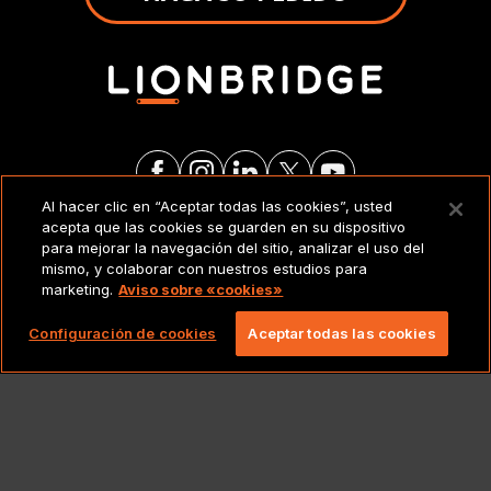
Al hacer clic en “Aceptar todas las cookies”, usted
acepta que las cookies se guarden en su dispositivo
AVISO LEGAL
para mejorar la navegación del sitio, analizar el uso del
mismo, y colaborar con nuestros estudios para
marketing.
Aviso sobre «cookies»
Copyright 2026 Lionbridge Technologies, LLC.
Todos los derechos reservados.
Configuración de cookies
Aceptar todas las cookies