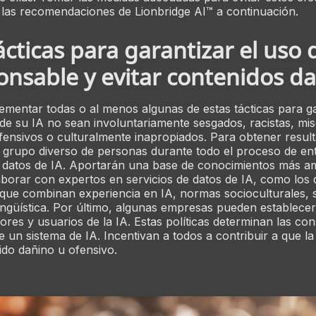
a las recomendaciones de Lionbridge AI™ a continuación.
ácticas para garantizar el uso
onsable y evitar contenidos d
ementar todas o al menos algunas de estas tácticas para g
 de su IA no sean involuntariamente sesgados, racistas, mi
ensivos o culturalmente inapropiados. Para obtener resul
 grupo diverso de personas durante todo el proceso de en
 datos de IA. Aportarán una base de conocimientos más amp
borar con expertos en servicios de datos de IA, como los 
 que combinan experiencia en IA, normas socioculturales, 
 lingüística. Por último, algunas empresas pueden establecer
dores y usuarios de la IA. Estas políticas determinan las co
e un sistema de IA. Incentivan a todos a contribuir a que l
do dañino u ofensivo.