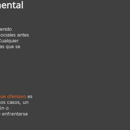
mental
enido
sociales antes
Cualquier
las que se
güe ofensivo
es
nos casos, un
ón o
e enfrentarse