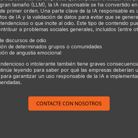
e gran tamaño (LLM), la IA responsable se ha convertido e
e primer orden. Una parte clave de la IA responsable es ut
atos de IA y la validación de datos para evitar que se gener
 tendencioso o que incite al odio. Este tipo de contenido pu
ontribuir a problemas sociales generales, incluidos (entre ot
de discursos de odio
ión de determinados grupos o comunidades
ión de angustia emocional
endencioso o intolerante también tiene graves consecuenci
inúe leyendo para saber por qué las empresas deberían ut
para garantizar un uso responsable de la IA e implementa
mendadas.
CONTACTE CON NOSOTROS