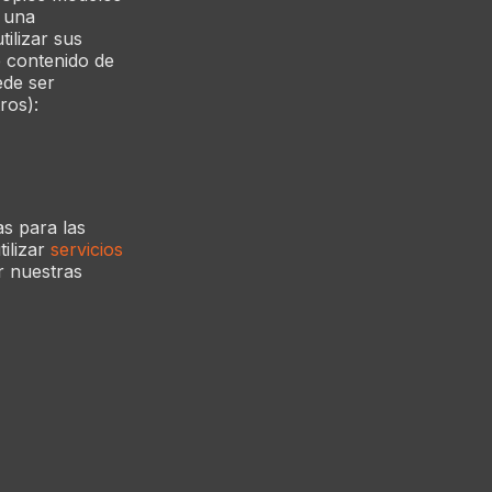
n una
ilizar sus
e contenido de
ede ser
ros):
as para las
ilizar
servicios
r nuestras