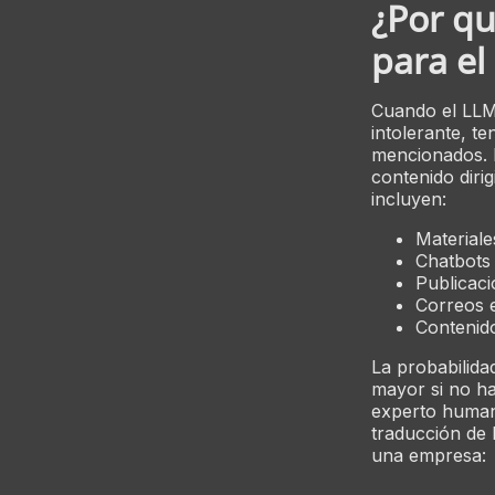
¿Por qu
para el
Cuando el LLM
intolerante, t
mencionados.
contenido diri
incluyen:
Materiale
Chatbots 
Publicaci
Correos e
Contenido
La probabilid
mayor si no h
experto humano
traducción de 
una empresa: