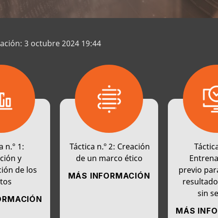
zación: 3 octubre 2024 19:44
a n.° 1:
Táctica n.º 2: Creación
Táctica
ción y
de un marco ético
Entren
ión de los
previo par
MÁS INFORMACIÓN
tos
resultado
sin s
ORMACIÓN
MÁS INF