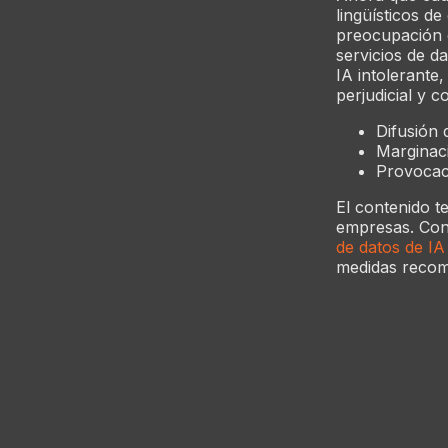
lingüísticos d
preocupación d
servicios de d
IA intolerante,
perjudicial y c
Difusión 
Marginac
Provocac
El contenido t
empresas. Cont
de datos de IA
medidas reco