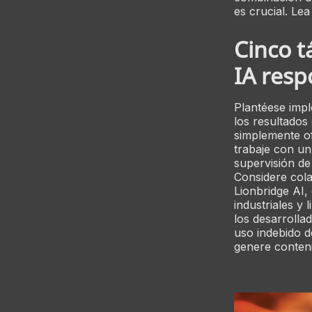
es crucial. Le
Cinco t
IA resp
Plantéese impl
los resultados
simplemente of
trabaje con un
supervisión de
Considere cola
Lionbridge AI,
industriales y
los desarrolla
uso indebido d
genere conteni