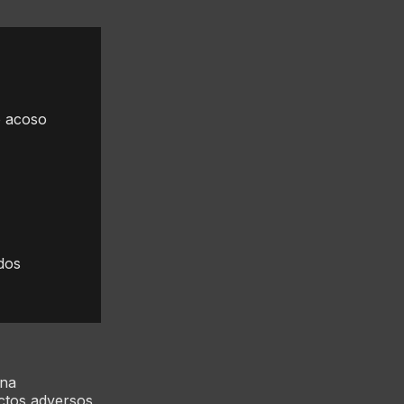
o acoso
dos
una
ectos adversos