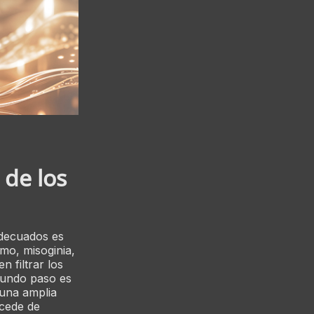
 de los
 adecuados es
smo, misoginia,
 filtrar los
egundo paso es
una amplia
ocede de