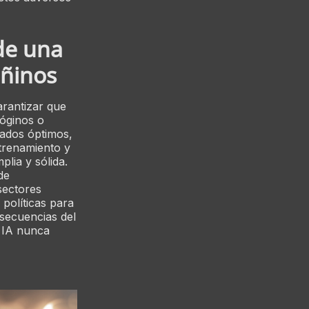
 de una
añinos
arantizar que
sóginos o
tados óptimos,
trenamiento y
lia y sólida.
de
sectores
 políticas para
nsecuencias del
a IA nunca