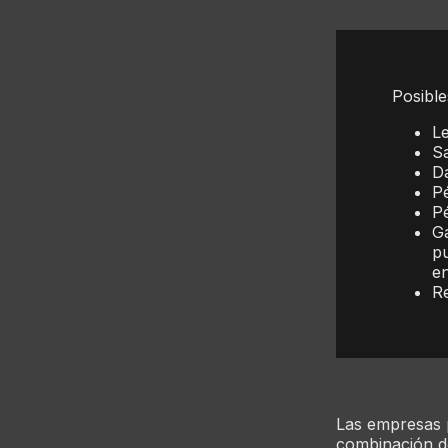
Posible
Le
Sa
Da
Pé
Pé
Ga
pu
en
Re
Las empresas 
combinación de