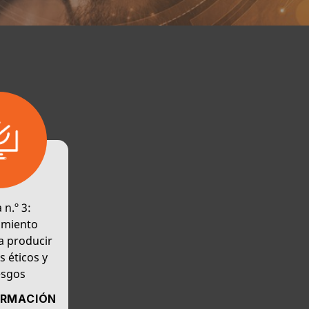
 n.º 3:
amiento
a producir
s éticos y
esgos
ORMACIÓN