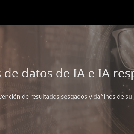
s de datos de IA e IA re
vención de resultados sesgados y dañinos de su