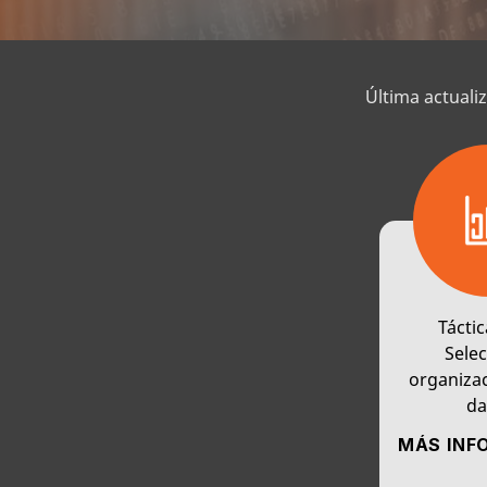
Última actuali
Táctic
Selec
organizac
da
MÁS INF