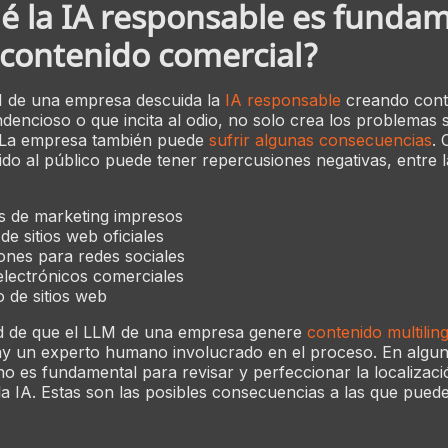
é la IA responsable es funda
 contenido comercial?
 de una empresa descuida la
IA responsable
creando cont
endencioso o que incita al odio, no solo crea los problemas 
 La empresa también puede
sufrir algunas consecuencias
. 
gido al público puede tener repercusiones negativas, entre 
s de marketing impresos
de sitios web oficiales
ones para redes sociales
lectrónicos comerciales
 de sitios web
ad de que el LLM de una empresa genere
contenido multilin
ay un experto humano involucrado en el proceso. En algu
 es fundamental para revisar y perfeccionar la localizaci
la IA. Estas son las posibles consecuencias a las que pued