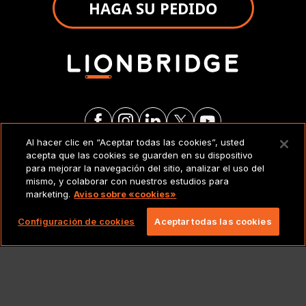
HAGA SU PEDIDO
Al hacer clic en “Aceptar todas las cookies”, usted
acepta que las cookies se guarden en su dispositivo
AVISO LEGAL
para mejorar la navegación del sitio, analizar el uso del
mismo, y colaborar con nuestros estudios para
marketing.
Aviso sobre «cookies»
Copyright 2026 Lionbridge Technologies, LLC.
Todos los derechos reservados.
Configuración de cookies
Aceptar todas las cookies