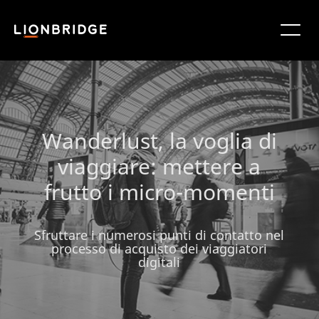
Wanderlust, la voglia di
viaggiare: mettere a
frutto i micro-momenti
Sfruttare i numerosi punti di contatto nel
processo di acquisto dei viaggiatori
digitali