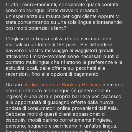
frutto i micro-momenti, considerate quanti contatti
sono monolingue. State davvero creando
un'esperienza su misura per
ogni
cliente oppure vi
state concentrando su una sola lingua allontanando
così molti potenziali clienti?
L'inglese è la lingua nativa di solo sei importanti
mercati su un totale di 196 paesi. Per diffondere
davvero il vostro messaggio ai viaggiatori globali
attraverso i micro-momenti sono necessari punti di
contatto multilingue che riflettono le preferenze e le
abitudini locali, dalle offerte sui pacchetti alle
recensioni, fino alle opzioni di pagamento.
Da uno
studio recente di Booking Holdings
è emerso
che il contenuto monolingue (in genere solo in
inglese) è una vera e propria barriera per l'accesso
alle
opportunità di guadagno
offerte dalla nuova
ondata di consumatori online provenienti dall'Asia.
Sebbene molti di questi clienti appassionati di
dispositivi mobili parlino correttamente l'inglese,
pensano, sognano e pianificano in un'altra lingua.
Fornendo loro un'esperienza nella lingua madre