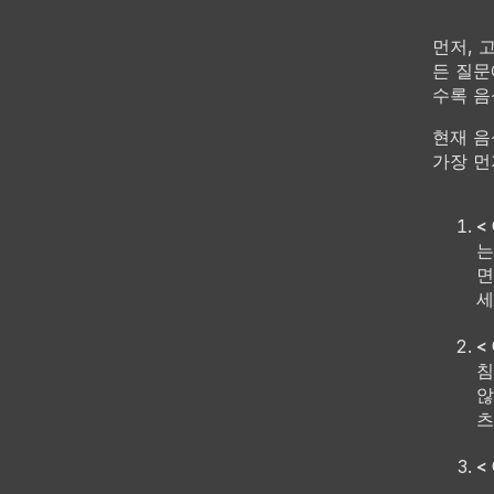
먼저, 
든 질문
수록 음
현재 음
가장 먼
<
는
면
세
<
침
않
츠
<