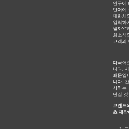
연구에 
단어에 
대화체입
입력하지
뭘까?"
희소식입
고객의 
다국어로
니다. 
때문입니
니다. 
사하는 
던질 것
브랜드의
츠 제작
고