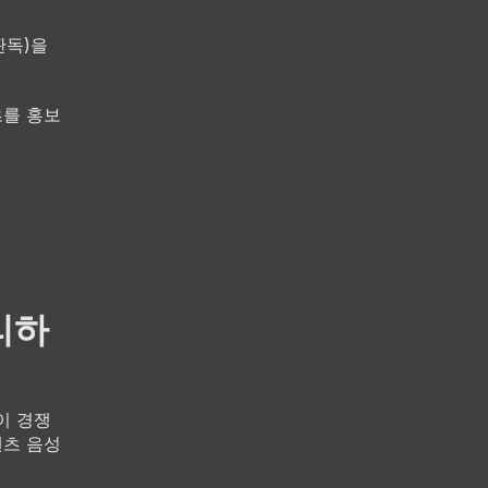
판독)을
츠를 홍보
리하
이 경쟁
텐츠 음성