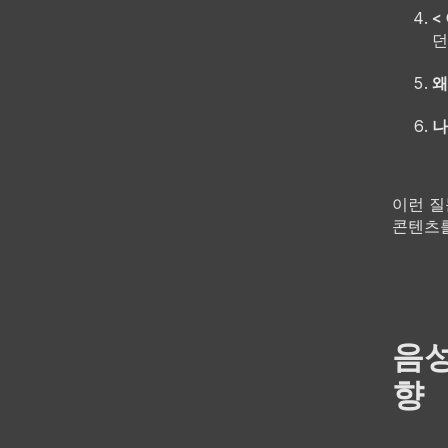
<
던
왜
나
이런 질
콘텐츠를
음성
향