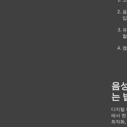
음
입
유
할
캠
음성
는 
디지털 
에서 한
최적화,