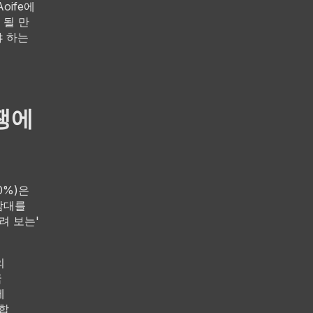
oife에
 될 만
야 하는
쟁에
0%)은
감대를
려 보는'
의
국
에
합