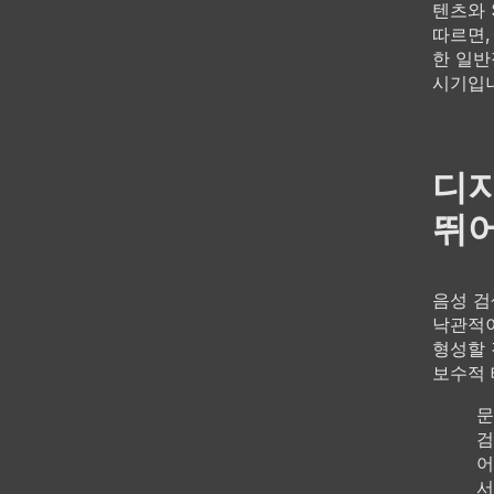
텐츠와 
따르면,
한 일반
시기입니
디지
뛰어
음성 검
낙관적이
형성할 
보수적 
문
검
어
서