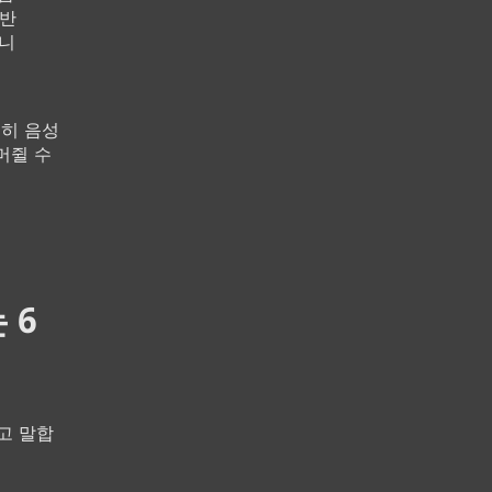
기반
습니
행히 음성
머쥘 수
 6
라고 말합