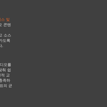
스 및
오 콘텐
두고 소스
가가도록
다.
비디오를
맞춰 쉽
편적 교
 충족하
표의 균