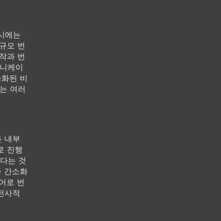
 시에는
규모 번
작과 번
뮤니케이
녹화된 비
e는 여러
든 내부
로 진행
다는 것
를 간소화
언어로 번
 전사적