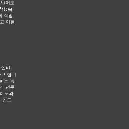
는 언어로
시작했습
께 작업
고 이를
면 일반
라고 합니
ge는 독
번역 전문
록 도와
투 엔드