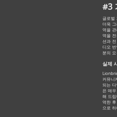
#3
글로벌 
더욱 그
역을 관
역을 전
션과 전
디오 번
분의 요
실제 
Lion
커뮤니케
되는 다
은 매우
해 드립
역한 후
으로 하