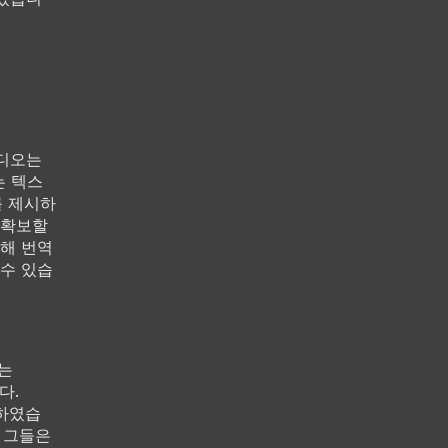
비디오는
는 텍스
를 제시하
 확보할
위해 번역
수 있습
이는
다.
축하였습
써 그들은