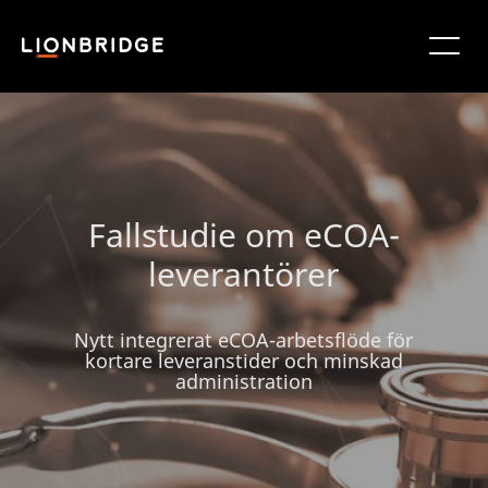
Fallstudie om eCOA-
leverantörer
Nytt integrerat eCOA-arbetsflöde för
kortare leveranstider och minskad
administration