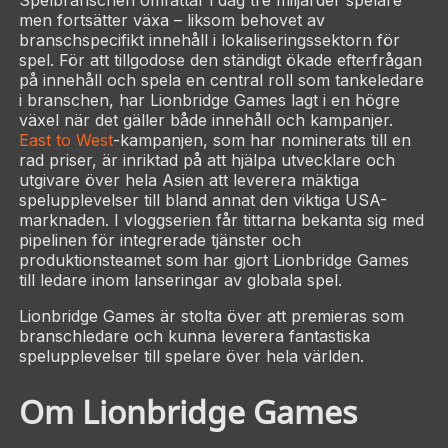
Spelbranschen omfattar i dag tre miljarder spelare
men fortsätter växa – liksom behovet av
branschspecifikt innehåll i lokaliseringssektorn för
spel. För att tillgodose den ständigt ökade efterfrågan
på innehåll och spela en central roll som tankeledare
i branschen, har Lionbridge Games lagt i en högre
växel när det gäller både innehåll och kampanjer.
East to West
-kampanjen, som har nominerats till en
rad priser, är inriktad på att hjälpa utvecklare och
utgivare över hela Asien att leverera mäktiga
spelupplevelser till bland annat den viktiga USA-
marknaden. I vloggserien får tittarna bekanta sig med
pipelinen för integrerade tjänster och
produktionsteamet som har gjort Lionbridge Games
till ledare inom lanseringar av globala spel.
Lionbridge Games är stolta över att premieras som
branschledare och kunna leverera fantastiska
spelupplevelser till spelare över hela världen.
Om Lionbridge Games