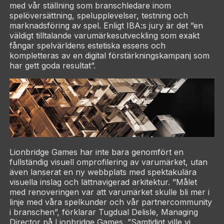
med vår ställning som branschledare inom
spelöversättning, spelupplevelser, testning och
marknadsföring av spel. Enligt IBA:s jury är det ”en
väldigt tilltalande varumärkesutveckling som exakt
fångar spelvärldens estetiska essens och
kompletteras av en digital förstärkningskampanj som
har gett goda resultat”.
Lionbridge Games har inte bara genomfört en
fullständig visuell omprofilering av varumärket, utan
även lanserat en ny webbplats med spektakulära
visuella inslag och lättnavigerad arkitektur. ”Målet
med renoveringen var att varumärket skulle bli mer i
linje med våra spelkunder och vår partnercommunity
i branschen”, förklarar Tugdual Delisle, Managing
Director på Lionbridge Games. ”Samtidigt ville vi