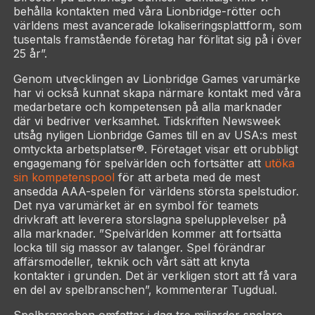
behålla kontakten med våra Lionbridge-rötter och
världens mest avancerade lokaliseringsplattform, som
tusentals framstående företag har förlitat sig på i över
25 år”.
Genom utvecklingen av Lionbridge Games varumärke
har vi också kunnat skapa närmare kontakt med våra
medarbetare och kompetensen på alla marknader
där vi bedriver verksamhet. Tidskriften Newsweek
utsåg nyligen Lionbridge Games till en av USA:s mest
omtyckta arbetsplatser®. Företaget visar ett orubbligt
engagemang för spelvärlden och fortsätter att
utöka
sin kompetenspool
för att arbeta med de mest
ansedda AAA-spelen för världens största spelstudior.
Det nya varumärket är en symbol för teamets
drivkraft att leverera storslagna spelupplevelser på
alla marknader. ”Spelvärlden kommer att fortsätta
locka till sig massor av talanger. Spel förändrar
affärsmodeller, teknik och vårt sätt att knyta
kontakter i grunden. Det är verkligen stort att få vara
en del av spelbranschen”, kommenterar Tugdual.