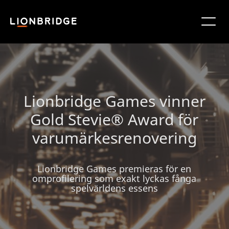
Lionbridge Games vinner
Gold Stevie® Award för
varumärkesrenovering
Lionbridge Games premieras för en
omprofilering som exakt lyckas fånga
spelvärldens essens