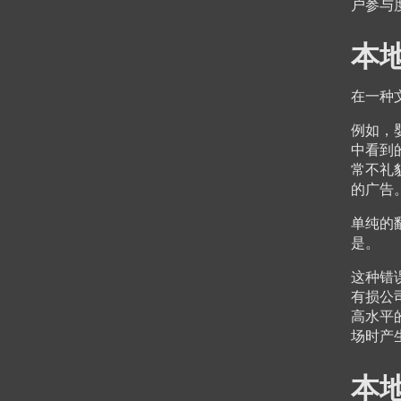
户参与
本
在一种
例如，
中看到
常不礼
的广告
单纯的
是。
这种错
有损公
高水平
场时产
本