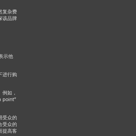
然复杂费
保该品牌
表示他
下进行购
。例如，
int”
用受众的
合受众的
而提高客