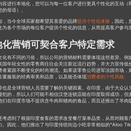
内容进行本地化，您可以与每一位客户进行更具个性化的互动（
您的母语）。
知，当今全球买家都希望其喜爱的品牌
提供个性化体验
，因此，
化为各个市场的每位客户提供个性化的信息，从而提高客户参与
地化营销可契合客户特定需求
文化有不同的习俗，所以公司的营销材料需要体现这些差异。例
美国年轻女性的零售商往往会关注新近流行趋势，并大力宣传低
费者紧跟不断变化的时尚潮流。如果该零售公司进军法国市场，
注重服装的经典审美和品质，以及能否体现
消费者的个性风格。
异也是全球营销人员需要了解的关键因素。在印度，由于大众认
侵犯的，所以人们可能不相信汉堡连锁店能在印度取得成功，但
他们在印度市场不提供含牛肉和猪肉的食品，而且还推出了羊肉版
还考虑到了根据印度食客的需求改变餐厅菜单品类，从而对顾客
。因此，他们推出了与印度传统街边小吃非常相似的“Aloo Tikk