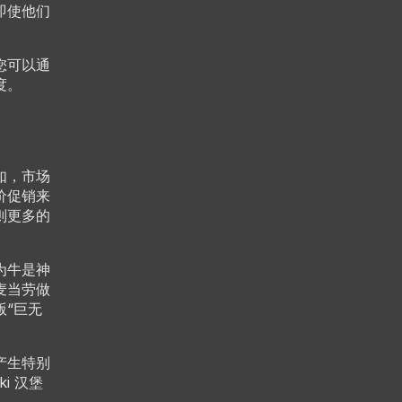
即使他们
您可以通
度。
如，市场
价促销来
则更多的
为牛是神
麦当劳做
“巨无
产生特别
i 汉堡