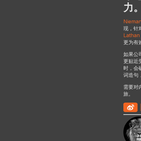
力
Nieman
现，针
Lathan 
更为有
如果公
更贴近受
时，会
词造句
需要对
旅。