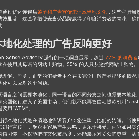
望通过优化连锁店
菜单和广告宣传来适应当地文化
，这些举措虽
成效显著。这些举措使麦当劳品牌赢得了印度消费者的青睐，确
功。
本地化处理的广告反响更好
on Sense Advisory 进行的一项调查显示，超过
72% 的消费者
欢在使用其母语的网站上购物。55% 的人只从这类网站上购物。
易理解。毕竟，正常的消费者不会在未完全理解产品描述的情况
地化可以应对这个问题。
同语言之间需要本地化，同一语言的不同分支之间也需要本地化
英国银行进入了美国市场，他们就不能再管自动提款机叫“cash po
要用“ATM”。
进行本地化就是在清楚地告诉客户：您注重与他们的沟通。当使
言进行宣传时，受众更容易产生共鸣，更乐于接受。内容如果契
风俗习惯，不仅能把握文化敏感度，还能展示对受众的尊重，从