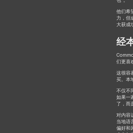
包”。
他们希
力，但
大获成
经
Comm
们更喜
这很容
买。本
不仅不
如果一家
了，而是
对内容
当地语
偏好和