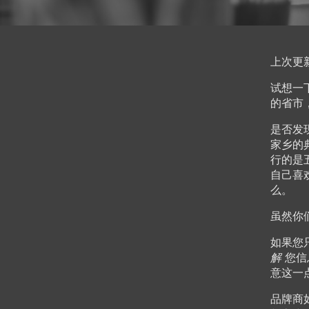
上次更新
试想一
的省市
是否发
家乡的
行的是
自己喜
么。
虽然你
如果您
解
您信
意这一
品牌商