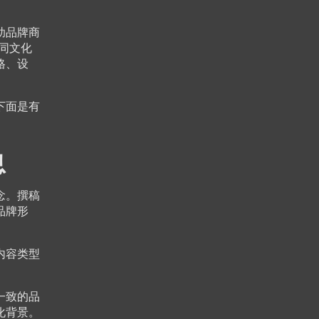
助品牌商
同文化
格、设
下面是有
息
念。撰稿
品牌形
内容类型
一致的品
化背景。