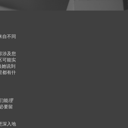
来自不同
容涉及您
区可能实
当她说到
里都有什
。
们能
理
必要留
。
更深入地