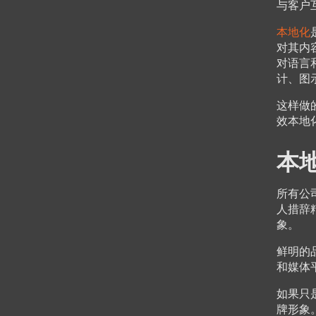
与客户
本地化
对其内
对语言
计、图
这样做
效本地
本
所有公
人措辞
象。
鲜明的
和媒体
如果只
牌形象