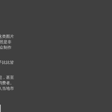
这类图片
照是非
众制作
子比比皆
犯，甚至
消费者。
入当地市
引