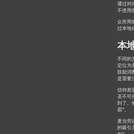
通过对
不使用
众所周
过本地
本
不同的
定位为
鼓励消
是需要
信仰差
圣不可
到了。
霸”。
麦当劳
的吸引力