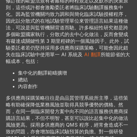
修訂後的歐盟法規有著嚴格的時程規定以及默示的決策原
則，這些或許都會激勵委託者將臨床試驗翻譯服務集中
化。因為監管機關均致力調和與簡化臨床試驗授權程序，
因此以分散式的在地試驗管理單位來管理語言結果這種做
法，可說是與監管機關背道而馳。許多樞紐性研究都是跨
多個歐盟國家執行，分散式的去中心化做法，反而會變成
有礙達成關鍵性第 3 期里程碑的一個風險因子。此外，試
驗委託者若仍堅持採用多供應商採購策略，可能會因此錯
失在臨床試驗中使用單一 AI 系統及
AI 翻譯
所能節省的大
幅成本，包括：
集中化的翻譯範疇擴增
總結
內容創作
多供應商採購策略往往是由品質管理系統所主導，這些策
略有助確保降低業務風險並取得具競爭優勢的價格。然
而，在同一個臨床開發方案中向不同的語言服務供應商採
購語言結果，不但不明智，甚至可以說比起集中化的做法
風險更高。採用多供應商的 QMS 程序，經常會造成不一
致的問題，亦會增加臨床試驗預算的負擔。對一個研發