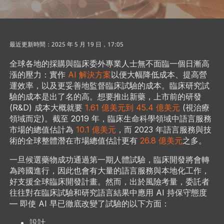
最近更新時間：2025 年 5 月 19 日，17:05
全球各地的採購與臨床委外專業人士無不面臨一個日漸高
漲的壓力：實作
AI 解決方案
以便大幅降低成本、提高營
運效率，以及更妥善地監督臨床試驗的成本。臨床研究試
驗的成本是出了名的高。想要推出新藥，上市前的研發
(R&D) 成本大概就要
1.61 億美元到 45.4 億美元
(視治療
領域而定)。截至 2019 年，臨床生命科學領域中語言服務
市場的總值估計為
10.1 億美元
，而 2023 年語言服務與技
術的全球整體潛在市場總值估計更有
26.8 億美元
之多。
一旦候選藥物成功通過第一期人體試驗，臨床開發將會轉
為跨國進行，因此也會有大量的語言服務與本地化工作，
好支援全球臨床開發計畫。然而，出於風險考量，委託者
往往對在臨床試驗和研究語言結果中應用 AI 持保守態度
— 即使 AI 早已徹底改變了試驗的以下方面：
設計