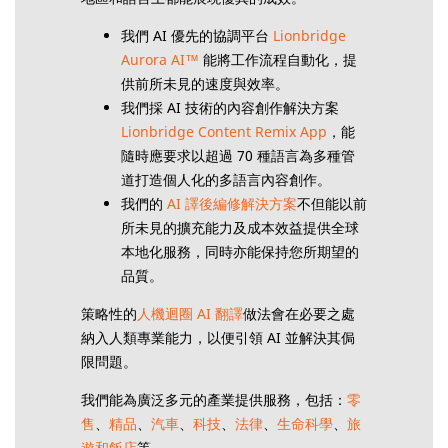
我們 AI 優先的協調平台
Lionbridge
Aurora AI™
能將工作流程自動化，提
供前所未見的速度與效率。
我們採 AI 技術的內容創作解決方案
Lionbridge Content Remix App
，能
隨時應要求以超過 70 種語言為多種管
道打造個人化的多語言內容創作。
我們的
AI 譯後編修解決方案
不但能以前
所未見的擴充能力及成本效益提供全球
本地化服務，同時亦能保持您所期望的
品質。
策略性的
人機迴圈 AI 翻譯
做法會在必要之處
納入人類專業能力，以便引領 AI 並解決其侷
限問題。
我們能為廣泛多元的產業提供服務，包括：
零
售
、
精品
、
汽車
、
科技
、
法律
、
生命科學
、
旅
遊和飯店
等。