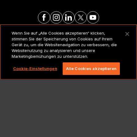
Wenn Sie auf „Alle Cookies akzeptieren“ klicken,
RECHTSVERMERKE UND
stimmen Sie der Speicherung von Cookies auf Ihrem
RICHTLINIEN
Gerät zu, um die Websitenavigation zu verbessern, die
Websitenutzung zu analysieren und unsere
Marketingbemühungen zu unterstützen.
Copyright 2026 Lionbridge Technologies, LLC. Alle
Rechte vorbehalten.
Cookie-Einstellungen
Alle Cookies akzeptieren